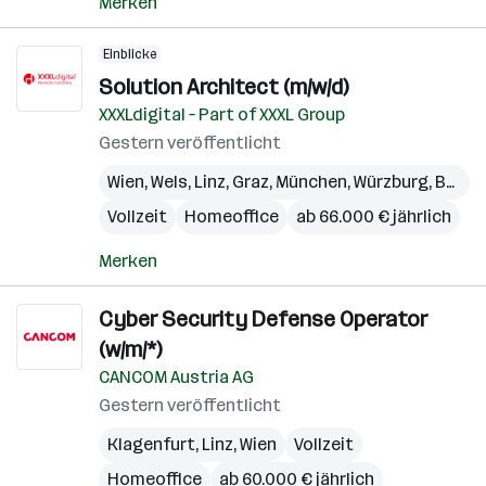
Merken
Einblicke
Solution Architect (m/w/d)
XXXLdigital – Part of XXXL Group
Gestern veröffentlicht
Wien
,
Wels
,
Linz
,
Graz
,
München
,
Würzburg
,
Berlin
Vollzeit
Homeoffice
ab 66.000 € jährlich
Merken
Cyber Security Defense Operator
(w/m/*)
CANCOM Austria AG
Gestern veröffentlicht
Klagenfurt
,
Linz
,
Wien
Vollzeit
Homeoffice
ab 60.000 € jährlich