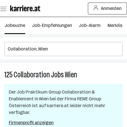
Zum
Anmelden
Seiteninhalt
springen
Jobsuche
Job-Empfehlungen
Job-Alarm
Merkliste
125
Collaboration
Jobs
Wien
125
Collaboration
Jobs
Der Job
Praktikum Group Collaboration &
in
Enablement
in
Wien
bei der Firma
REWE Group
Wien
Österreich
ist auf karriere.at leider nicht mehr
verfügbar.
Firmenprofil anzeigen