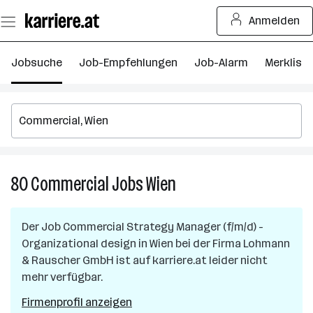
Zum
Anmelden
Seiteninhalt
springen
Jobsuche
Job-Empfehlungen
Job-Alarm
Merkliste
80
Commercial
Jobs
Wien
80
Commercial
Jobs
Der Job
Commercial Strategy Manager (f/m/d) -
in
Organizational design
in
Wien
bei der Firma
Lohmann
Wien
& Rauscher GmbH
ist auf karriere.at leider nicht
mehr verfügbar.
Firmenprofil anzeigen