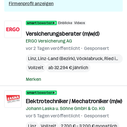
D
Firmenprofil anzeigen
Einblicke
Videos
Versicherungsberater (m/w/d)
ERGO Versicherung AG
vor 2 Tagen veröffentlicht
Gesponsert
Linz
,
Linz-Land (Bezirk)
,
Vöcklabruck
,
Ried im Innkreis
Vollzeit
ab 32.294 € jährlich
Merken
Elektrotechniker / Mechatroniker (m/w)
Johann Laska u. Söhne GmbH & Co. KG
vor 5 Tagen veröffentlicht
Gesponsert
Linz
Vollzeit
2.700 € – 3.200 € monatlich