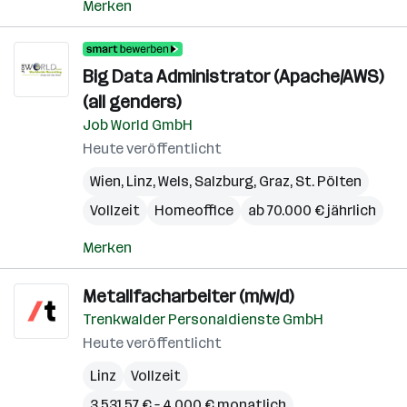
Merken
Big Data Administrator (Apache/AWS)
(all genders)
Job World GmbH
Heute veröffentlicht
Wien
,
Linz
,
Wels
,
Salzburg
,
Graz
,
St. Pölten
Vollzeit
Homeoffice
ab 70.000 € jährlich
Merken
Metallfacharbeiter (m/w/d)
Trenkwalder Personaldienste GmbH
Heute veröffentlicht
Linz
Vollzeit
3.531,57 € – 4.000 € monatlich