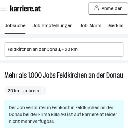
Zum
Anmelden
Seiteninhalt
springen
Jobsuche
Job-Empfehlungen
Job-Alarm
Merkliste
Mehr als 1.000
Jobs
Feldkirchen an der Donau
Me
al
1.
20 km Umkreis
J
in
Der Job
Verkäufer:in Feinkost
in
Feldkirchen an der
Fe
Donau
bei der Firma
Billa AG
ist auf karriere.at leider
an
nicht mehr verfügbar.
de