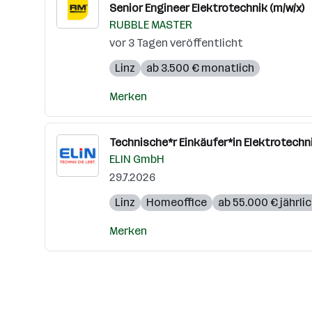
Senior Engineer Elektrotechnik (m/w/x)
RUBBLE MASTER
vor 3 Tagen veröffentlicht
Linz
ab 3.500 € monatlich
Merken
Technische*r Einkäufer*in Elektrotechni
ELIN GmbH
29.7.2026
Linz
Homeoffice
ab 55.000 € jährli
Merken