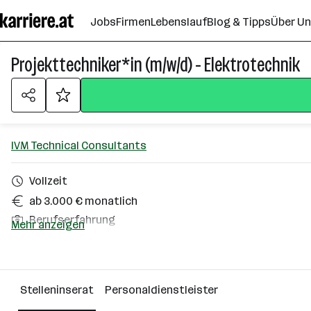
Zum
Jobs
Firmen
Lebenslauf
Blog & Tipps
Über U
Seiteninhalt
springen
Projekttechniker*in (m/w/d) - Elektrotechnik
IVM Technical Consultants
Vollzeit
ab 3.000 € monatlich
Berufserfahrung
Mehr anzeigen
Linz
Über das Unternehmen
Stelleninserat
Personaldienstleister
Wien Vösendorf