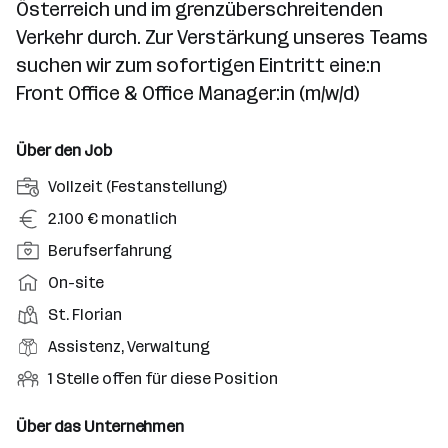
Österreich und im grenzüberschreitenden
Verkehr durch. Zur Verstärkung unseres Teams
suchen wir zum sofortigen Eintritt eine:n
Front Office & Office Manager:in (m/w/d)
Über den Job
A
Vollzeit (Festanstellung)
n
G
2.100 € monatlich
s
e
P
Berufserfahrung
t
h
o
e
A
On-site
a
s
l
r
l
D
St. Florian
i
l
b
t
i
t
B
Assistenz, Verwaltung
u
e
e
i
e
n
i
O
1 Stelle offen für diese Position
n
o
r
g
t
f
s
n
u
s
s
f
Über das Unternehmen
t
s
f