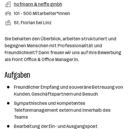
a
m
e
o
A
hofmann & neffe gmbh
e
s
r
o
n
r
r
b
f
M
101 - 500 Mitarbeiter*innen
t
d
e
t
b
e
e
i
e
S
S
St. Florian bei Linz
e
n
l
t
l
t
t
i
e
d
a
l
e
a
t
Sie behalten den Überblick, arbeiten strukturiert und
e
r
l
n
g
begegnen Menschen mit Professionalität und
r
b
l
d
e
Freundlichkeit? Dann freuen wir uns auf Ihre Bewerbung
e
e
o
b
als Front Office & Office Manager:in.
i
n
r
e
t
t
Aufgaben
r
e
e
r
Freundlicher Empfang und souveräne Betreuung von
*
Kunden, Geschäftspartnern und Besuch
i
n
Sympathisches und kompetentes
n
Telefonmanagement extern und innerhalb des
e
Teams
n
Bearbeitung der Ein- und Ausgangspost