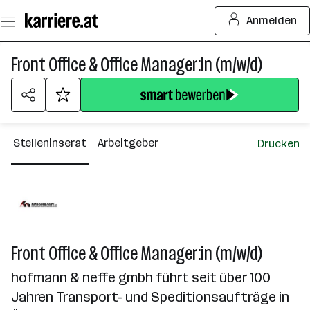
Zum
Anmelden
Seiteninhalt
springen
Front Office & Office Manager:in (m/w/d)
Stelleninserat
Arbeitgeber
Drucken
Front Office & Office Manager:in (m/w/d)
hofmann & neffe gmbh führt seit über 100
Jahren Transport- und Speditionsaufträge in