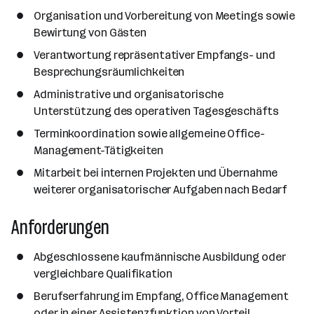
a
Organisation und Vorbereitung von Meetings sowie
n
Bewirtung von Gästen
z
a
Verantwortung repräsentativer Empfangs- und
h
Besprechungsräumlichkeiten
l
Administrative und organisatorische
Unterstützung des operativen Tagesgeschäfts
Terminkoordination sowie allgemeine Office-
Management-Tätigkeiten
Mitarbeit bei internen Projekten und Übernahme
weiterer organisatorischer Aufgaben nach Bedarf
Anforderungen
Abgeschlossene kaufmännische Ausbildung oder
vergleichbare Qualifikation
Berufserfahrung im Empfang, Office Management
oder in einer Assistenzfunktion von Vorteil