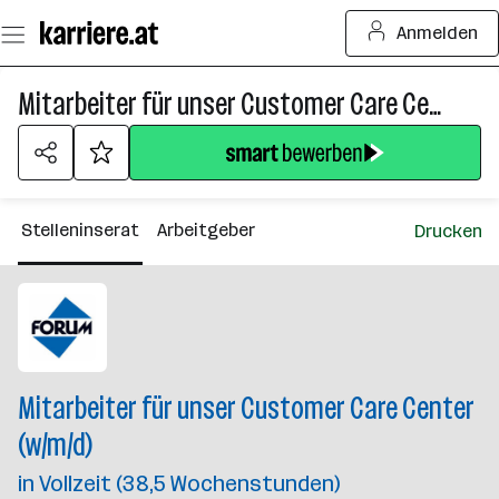
Zum
Anmelden
Seiteninhalt
springen
Mitarbeiter für unser Customer Care Center (w/m/d)
Stelleninserat
Arbeitgeber
Drucken
Mitarbeiter für unser Customer Care Center
(w/m/d)
in Vollzeit (38,5 Wochenstunden)