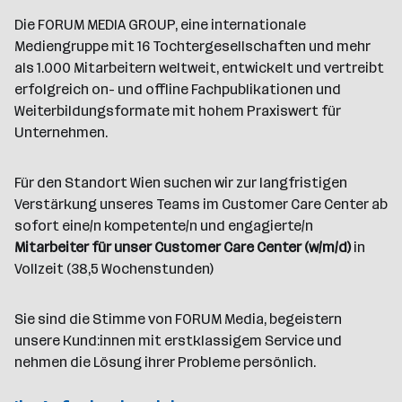
i
e
d
a
l
e
a
t
Die FORUM MEDIA GROUP, eine internationale
e
r
l
n
g
Mediengruppe mit 16 Tochtergesellschaften und mehr
r
b
l
d
e
als 1.000 Mitarbeitern weltweit, entwickelt und vertreibt
e
e
o
b
erfolgreich on- und offline Fachpublikationen und
i
n
r
e
Weiterbildungsformate mit hohem Praxiswert für
t
t
r
Unternehmen.
e
e
r
*
Für den Standort Wien suchen wir zur langfristigen
i
Verstärkung unseres Teams im Customer Care Center ab
n
sofort eine/n kompetente/n und engagierte/n
n
Mitarbeiter für unser Customer Care Center (w/m/d)
in
e
Vollzeit (38,5 Wochenstunden)
n
a
Sie sind die Stimme von FORUM Media, begeistern
n
unsere Kund:innen mit erstklassigem Service und
z
nehmen die Lösung ihrer Probleme persönlich.
a
h