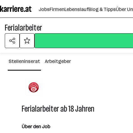
Zum
Jobs
Firmen
Lebenslauf
Blog & Tipps
Über U
Seiteninhalt
springen
Ferialarbeiter
Stelleninserat
Arbeitgeber
Ferialarbeiter ab 18 Jahren
Über den Job