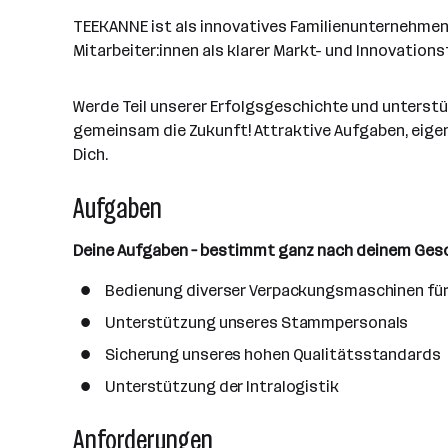
i
g
a
e
a
t
t
TEEKANNE ist als innovatives Familienunternehmen 
r
l
n
u
g
Mitarbeiter:innen als klarer Markt- und Innovation
b
l
d
m
e
e
e
o
b
i
Werde Teil unserer Erfolgsgeschichte und unters
n
r
e
t
gemeinsam die Zukunft! Attraktive Aufgaben, eige
t
r
e
Dich.
e
r
Aufgaben
*
i
n
Deine Aufgaben – bestimmt ganz nach deinem Ges
n
Bedienung diverser Verpackungsmaschinen für 
e
n
Unterstützung unseres Stammpersonals
a
Sicherung unseres hohen Qualitätsstandards
n
Unterstützung der Intralogistik
z
a
Anforderungen
h