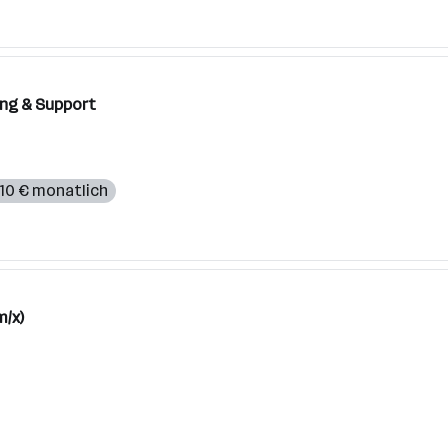
ung & Support
510 € monatlich
m/x)