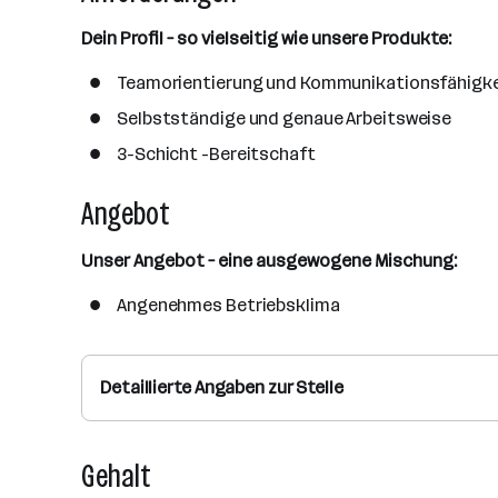
l
Dein Profil – so vielseitig wie unsere Produkte:
Teamorientierung und Kommunikationsfähigke
Selbstständige und genaue Arbeitsweise
3-Schicht -Bereitschaft
Angebot
Unser Angebot – eine ausgewogene Mischung:
Angenehmes Betriebsklima
Detaillierte Angaben zur Stelle
Gehalt