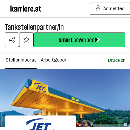
Zum
Anmelden
Seiteninhalt
springen
Tankstellenpartner/in
Stelleninserat
Arbeitgeber
Drucken