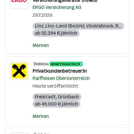
Versicherungsberater (m/w/d)
ERGO Versicherung AG
29.7.2026
Linz
,
Linz-Land (Bezirk)
,
Vöcklabruck
,
Ried im Innkreis
ab 32.294 € jährlich
Merken
Einblicke
Privatkundenbetreuer:in
Raiffeisen Oberösterreich
Heute veröffentlicht
Freistadt
,
Grünbach
ab 45.000 € jährlich
Merken