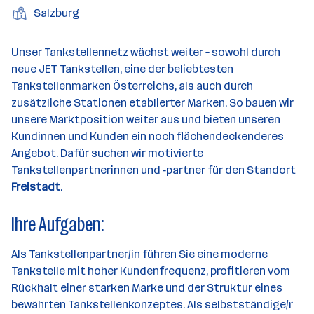
b
e
e
i
e
S
S
Salzburg
t
e
n
l
t
l
t
t
i
e
d
a
l
e
a
t
Unser Tankstellennetz wächst weiter – sowohl durch
e
r
l
n
g
neue JET Tankstellen, eine der beliebtesten
r
b
l
d
e
Tankstellenmarken Österreichs, als auch durch
e
e
o
b
zusätzliche Stationen etablierter Marken. So bauen wir
i
n
r
e
unsere Marktposition weiter aus und bieten unseren
t
t
r
Kundinnen und Kunden ein noch flächendeckenderes
e
e
Angebot. Dafür suchen wir motivierte
r
Tankstellenpartnerinnen und ‑partner für den Standort
*
Freistadt
.
i
n
Ihre Aufgaben:
n
e
Als Tankstellenpartner/in führen Sie eine moderne
n
Tankstelle mit hoher Kundenfrequenz, profitieren vom
a
Rückhalt einer starken Marke und der Struktur eines
n
bewährten Tankstellenkonzeptes. Als selbstständige/r
z