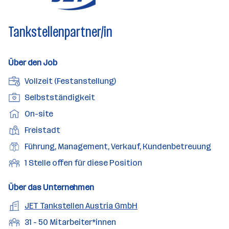
Tankstellenpartner/in
Über den Job
A
Vollzeit (Festanstellung)
n
P
Selbstständigkeit
s
o
A
On-site
t
s
r
e
D
Freistadt
i
b
l
i
t
B
Führung, Management, Verkauf, Kundenbetreuung
e
l
e
i
e
i
O
1 Stelle offen für diese Position
u
n
o
r
t
f
n
s
n
u
s
f
Über das Unternehmen
g
t
s
f
m
e
s
o
A
JET Tankstellen Austria GmbH
e
s
o
n
a
r
r
b
f
M
31 - 50 Mitarbeiter*innen
d
e
r
t