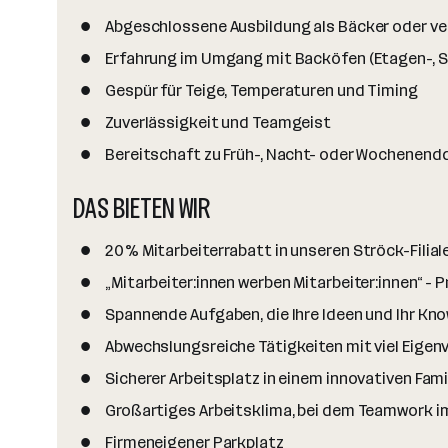
n
z
Abgeschlossene Ausbildung als Bäcker oder ve
a
Erfahrung im Umgang mit Backöfen (Etagen-, S
h
Gespür für Teige, Temperaturen und Timing
l
Zuverlässigkeit und Teamgeist
Bereitschaft zu Früh-, Nacht- oder Wochenend
DAS BIETEN WIR
20% Mitarbeiterrabatt in unseren Ströck-Filia
„Mitarbeiter:innen werben Mitarbeiter:innen“ - 
Spannende Aufgaben, die Ihre Ideen und Ihr Kn
Abwechslungsreiche Tätigkeiten mit viel Eige
Sicherer Arbeitsplatz in einem innovativen F
Großartiges Arbeitsklima, bei dem Teamwork i
Firmeneigener Parkplatz