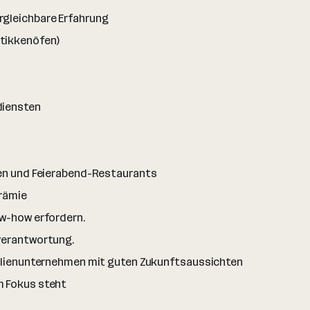
rgleichbare Erfahrung
tikkenöfen)
diensten
len und Feierabend-Restaurants
Prämie
ow-how erfordern.
nverantwortung.
amilienunternehmen mit guten Zukunftsaussichten
m Fokus steht