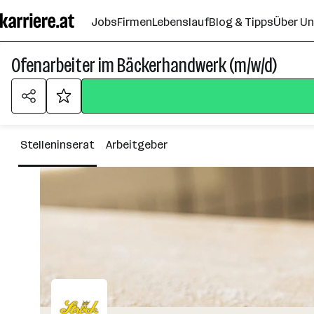
Zum
Jobs
Firmen
Lebenslauf
Blog & Tipps
Über U
Seiteninhalt
springen
Ofenarbeiter im Bäckerhandwerk (m/w/d)
Stelleninserat
Arbeitgeber