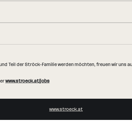
und Teil der Ströck-Familie werden möchten, freuen wir uns 
ter
www.stroeck.at/jobs
www.stroeck.at