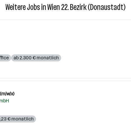
Weitere Jobs in Wien 22. Bezirk (Donaustadt)
fice
ab 2.300 € monatlich
(m/w/x)
GmbH
9,23 € monatlich