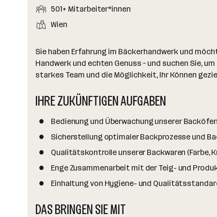
r
r
b
f
M
501+ Mitarbeiter*innen
t
d
e
t
b
e
e
i
e
S
S
Wien
e
n
l
t
l
t
t
i
e
d
a
l
e
a
t
Sie haben Erfahrung im Bäckerhandwerk und möchte
e
r
l
n
g
Handwerk und echten Genuss – und suchen Sie, um 
r
b
l
d
e
starkes Team und die Möglichkeit, Ihr Können gezie
e
e
o
b
i
n
r
IHRE ZUKÜNFTIGEN AUFGABEN
e
t
t
r
e
e
Bedienung und Überwachung unserer Backöfe
r
*
Sicherstellung optimaler Backprozesse und Ba
i
Qualitätskontrolle unserer Backwaren (Farbe, K
n
Enge Zusammenarbeit mit der Teig- und Produ
n
e
Einhaltung von Hygiene- und Qualitätsstanda
n
DAS BRINGEN SIE MIT
a