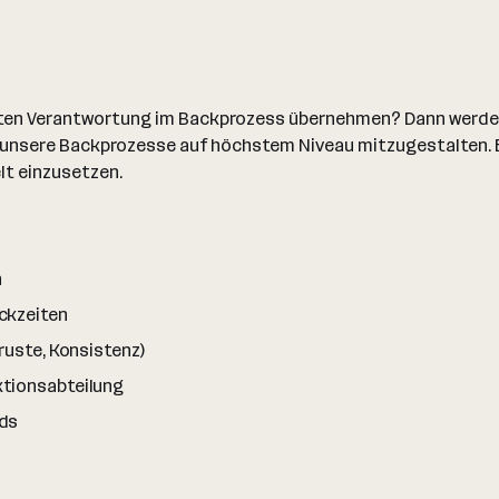
n Verantwortung im Backprozess übernehmen? Dann werden Si
unsere Backprozesse auf höchstem Niveau mitzugestalten. Es
lt einzusetzen.
n
ckzeiten
ruste, Konsistenz)
ktionsabteilung
rds