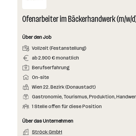
Ofenarbeiter im Bäckerhandwerk (m/w/d
Über den Job
A
Vollzeit (Festanstellung)
n
G
ab 2.900 € monatlich
s
e
P
Berufserfahrung
t
h
o
e
A
On-site
a
s
l
r
l
D
Wien 22. Bezirk (Donaustadt)
i
l
b
t
i
t
B
Gastronomie, Tourismus, Produktion, Handwe
u
e
e
i
e
n
i
O
1 Stelle offen für diese Position
n
o
r
g
t
f
s
n
u
s
s
f
Über das Unternehmen
t
s
f
a
m
e
o
A
Ströck GmbH
e
s
r
o
n