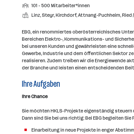
a
r
r
b
f
M
101 - 500 Mitarbeiter*innen
d
e
r
t
b
e
e
i
e
S
S
Linz, Steyr, Kirchdorf, Attnang-Puchheim, Ried /
t
e
n
l
t
l
t
t
i
e
d
a
l
e
a
t
EBG, ein renommiertes oberösterreichisches Unter
e
r
l
n
g
Bereichen Elektro-, Kommunikations- und Sicherhei
r
b
l
d
e
bei unseren Kunden und gewährleisten eine schnell
e
e
o
b
Gewerbe, Industrie und dem öffentlichen Sektor 
i
n
r
e
realisieren. Zudem treiben wir die Energiewende ak
t
t
r
der Branche und leisten einen entscheidenden Beit
e
e
r
Ihre Aufgaben
*
i
Ihre Chance
n
n
Sie möchten HKLS-Projekte eigenständig steuern
e
Dann sind Sie bei uns richtig: Bei EBG begleiten Si
n
a
Einarbeitung in neue Projekte in enger Abstim