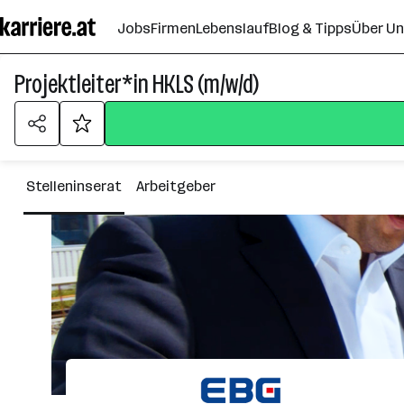
Zum
Jobs
Firmen
Lebenslauf
Blog & Tipps
Über U
Seiteninhalt
springen
Projektleiter*in HKLS (m/w/d)
Stelleninserat
Arbeitgeber