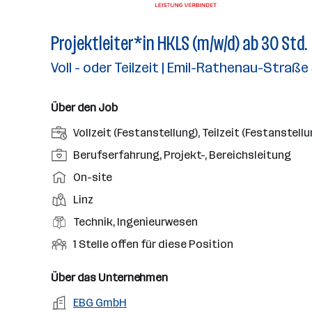
Projektleiter*in HKLS (m/w/d) ab 30 Std.
Voll - oder Teilzeit | Emil-Rathenau-Straße 
Über den Job
A
Vollzeit (Festanstellung), Teilzeit (Festanstellu
n
P
Berufserfahrung, Projekt-, Bereichsleitung
s
o
A
On-site
t
s
r
e
D
Linz
i
b
l
i
t
B
Technik, Ingenieurwesen
e
l
e
i
e
i
O
1 Stelle offen für diese Position
u
n
o
r
t
f
n
s
n
u
s
f
Über das Unternehmen
g
t
s
f
m
e
s
o
A
EBG GmbH
e
s
o
n