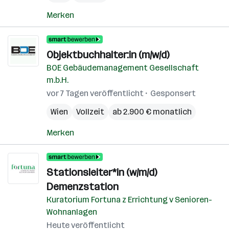
Merken
Objektbuchhalter:in (m/w/d)
BOE Gebäudemanagement Gesellschaft
m.b.H.
vor 7 Tagen veröffentlicht
Gesponsert
Wien
Vollzeit
ab 2.900 € monatlich
Merken
Stationsleiter*in (w/m/d)
Demenzstation
Kuratorium Fortuna z Errichtung v Senioren-
Wohnanlagen
Heute veröffentlicht