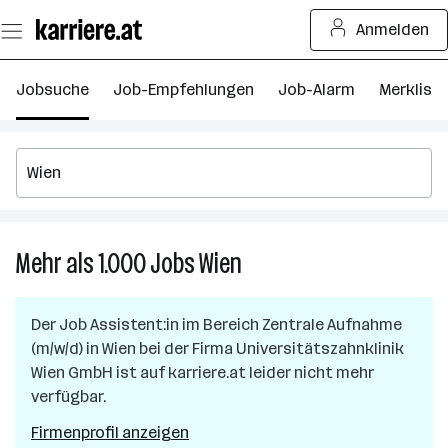
Zum
Anmelden
Seiteninhalt
springen
Jobsuche
Job-Empfehlungen
Job-Alarm
Merkliste
Mehr als 1.000
Jobs
Wien
Mehr
als
1.000
Der Job
Assistent:in im Bereich Zentrale Aufnahme
Jobs
(m/w/d)
in
Wien
bei der Firma
Universitätszahnklinik
in
Wien GmbH
ist auf karriere.at leider nicht mehr
Wien
verfügbar.
Firmenprofil anzeigen