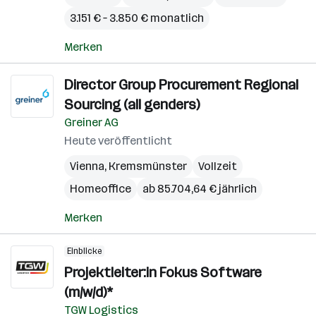
3.151 € – 3.850 € monatlich
Merken
Director Group Procurement Regional
Sourcing (all genders)
Greiner AG
Heute veröffentlicht
Vienna
,
Kremsmünster
Vollzeit
Homeoffice
ab 85.704,64 € jährlich
Merken
Einblicke
Projektleiter:in Fokus Software
(m/w/d)*
TGW Logistics