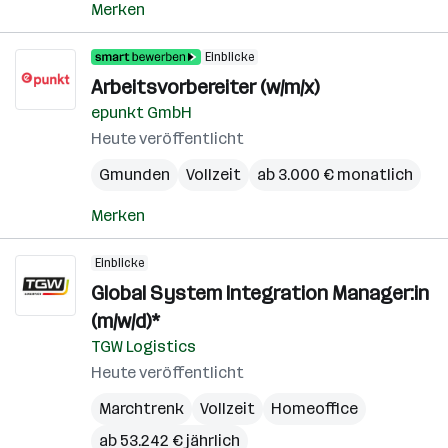
Merken
Einblicke
Arbeitsvorbereiter (w/m/x)
epunkt GmbH
Heute veröffentlicht
Gmunden
Vollzeit
ab 3.000 € monatlich
Merken
Einblicke
Global System Integration Manager:in
(m/w/d)*
TGW Logistics
Heute veröffentlicht
Marchtrenk
Vollzeit
Homeoffice
ab 53.242 € jährlich