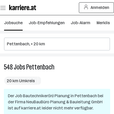
Zum
Anmelden
Seiteninhalt
springen
Jobsuche
Job-Empfehlungen
Job-Alarm
Merkliste
548
Jobs
Pettenbach
548
Jobs
in
20 km Umkreis
Pettenbach
Der Job
Bautechniker(in) Planung
in
Pettenbach
bei
der Firma
NeuBauBüro Planung & Bauleitung GmbH
ist auf karriere.at leider nicht mehr verfügbar.