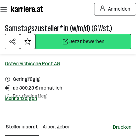
Zum
Anmelden
Seiteninhalt
springen
Samstagszusteller*in (w/m/d) (6 Wst.)
Jetzt bewerben
Österreichische Post AG
Geringfügig
ab 309,23 € monatlich
Berufseinstieg
Mehr anzeigen
Windischgarsten
Über das Unternehmen
Stelleninserat
Arbeitgeber
Drucken
501+ Mitarbeiter*innen