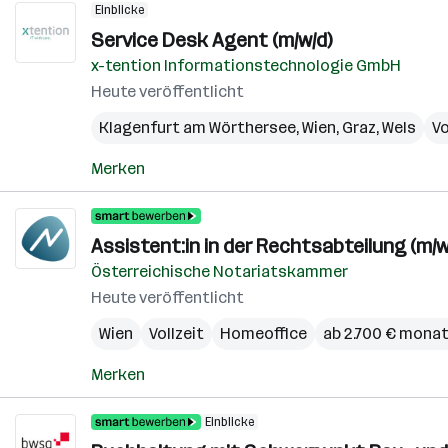
Einblicke
Service Desk Agent (m/w/d)
x-tention Informationstechnologie GmbH
Heute veröffentlicht
Klagenfurt am Wörthersee
,
Wien
,
Graz
,
Wels
Vo
Merken
Assistent:in in der Rechtsabteilung (m/w
Österreichische Notariatskammer
Heute veröffentlicht
Wien
Vollzeit
Homeoffice
ab 2.700 € monat
Merken
Einblicke