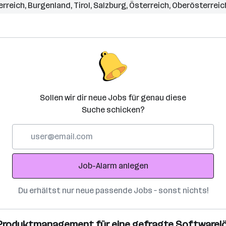
erreich
,
Burgenland
,
Tirol
,
Salzburg
,
Österreich
,
Oberösterreic
Sollen wir dir neue Jobs für genau diese
Suche schicken?
E-
Mail-
Adresse
Job-Alarm anlegen
Du erhältst nur neue passende Jobs – sonst nichts!
n: Produktmanagement für eine gefragte Software