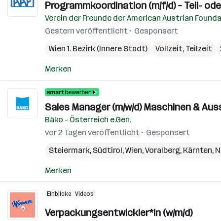
Programmkoordination (m/f/d) – Teil- oder
Verein der Freunde der American Austrian Found
Gestern veröffentlicht
Gesponsert
Wien 1. Bezirk (Innere Stadt)
Vollzeit, Teilzeit
Merken
Sales Manager (m/w/d) Maschinen & Aus
Bäko - Österreich e.Gen.
vor 2 Tagen veröffentlicht
Gesponsert
Steiermark
,
Südtirol
,
Wien
,
Voralberg
,
Kärnten
,
N
Merken
Einblicke
Videos
Verpackungsentwickler*in (w/m/d)