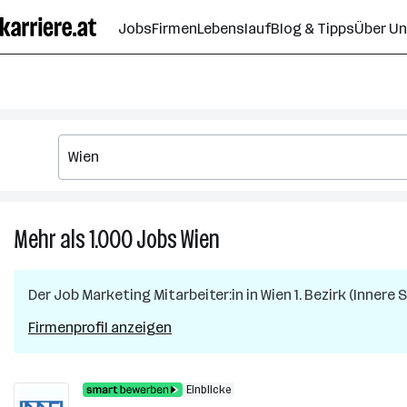
Zum
Jobs
Firmen
Lebenslauf
Blog & Tipps
Über U
Seiteninhalt
springen
Mehr als 1.000
Jobs
Wien
Mehr
als
1.000
Der Job
Marketing Mitarbeiter:in
in
Wien 1. Bezirk (Innere 
Jobs
in
Firmenprofil anzeigen
Wien
Einblicke