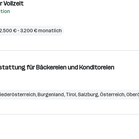
 Vollzeit
ation
2.500 € – 3.200 € monatlich
stattung für Bäckereien und Konditoreien
iederösterreich
,
Burgenland
,
Tirol
,
Salzburg
,
Österreich
,
Oberö