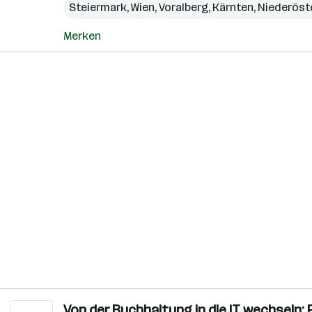
Steiermark
,
Wien
,
Voralberg
,
Kärnten
,
Niederöst
Merken
Von der Buchhaltung in die IT wechsel