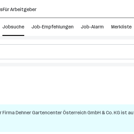
ns
Für Arbeitgeber
Jobsuche
Job-Empfehlungen
Job-Alarm
Merkliste
r Firma
Dehner Gartencenter Österreich GmbH & Co. KG
ist au