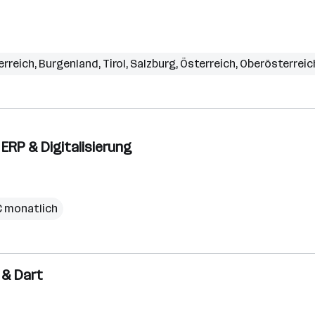
erreich
,
Burgenland
,
Tirol
,
Salzburg
,
Österreich
,
Oberösterreic
ERP & Digitalisierung
€ monatlich
r & Dart