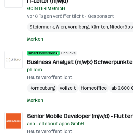
IT-Leiter (m/w/d)
GOiNTERIM GmbH
vor 6 Tagen veröffentlicht
Gesponsert
Steiermark
,
Wien
,
Voralberg
,
Kärnten
,
Niederöst
Merken
Einblicke
Business Analyst (m/w/x) Schwerpunkte 
philoro
Heute veröffentlicht
Korneuburg
Vollzeit
Homeoffice
ab 3.600 
Merken
Senior Mobile Developer (m/w/d) - Flutte
aaa - all about apps GmbH
Heute veröffentlicht