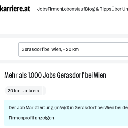
Zum
Jobs
Firmen
Lebenslauf
Blog & Tipps
Über U
Seiteninhalt
springen
Mehr als 1.000
Jobs
Gerasdorf bei Wien
Mehr
als
1.000
20 km Umkreis
Jobs
in
Der Job
Marktleitung (m/w/d)
in
Gerasdorf bei Wien
Gerasdorf
bei de
bei
Firmenprofil anzeigen
Wien