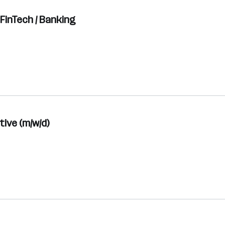
FinTech / Banking
ive (m/w/d)