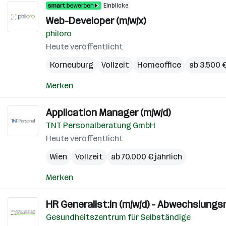
Einblicke
Web-Developer (m/w/x)
philoro
Heute veröffentlicht
Korneuburg
Vollzeit
Homeoffice
ab 3.500 
Merken
Application Manager (m/w/d)
TNT Personalberatung GmbH
Heute veröffentlicht
Wien
Vollzeit
ab 70.000 € jährlich
Merken
HR Generalist:in (m/w/d) - Abwechslung
Gesundheitszentrum für Selbständige