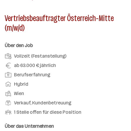
Vertriebsbeauftragter Österreich-Mitte
(m/w/d)
Über den Job
A
Vollzeit (Festanstellung)
n
G
ab 63.000 € jährlich
s
e
P
Berufserfahrung
t
h
o
e
A
Hybrid
a
s
l
r
l
D
Wien
i
l
b
t
i
t
B
Verkauf, Kundenbetreuung
u
e
e
i
e
n
i
O
1 Stelle offen für diese Position
n
o
r
g
t
f
s
n
u
s
s
f
Über das Unternehmen
t
s
f