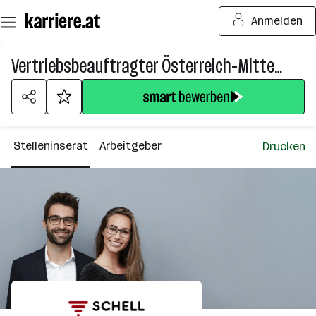
Zum
Anmelden
Seiteninhalt
springen
Vertriebsbeauftragter Österreich-Mitte (m/w/d)
Stelleninserat
Arbeitgeber
Drucken