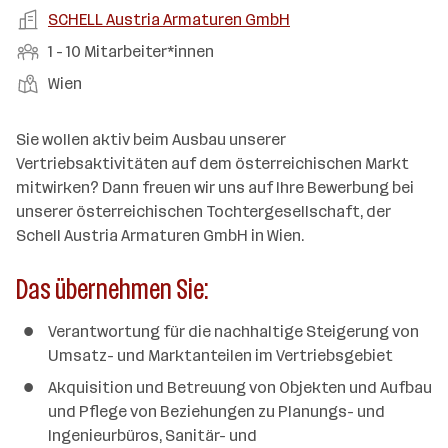
a
m
e
o
A
SCHELL Austria Armaturen GmbH
e
s
r
o
n
r
r
b
f
M
1 - 10 Mitarbeiter*innen
t
d
e
t
b
e
e
i
e
S
S
Wien
e
n
l
t
l
t
t
i
e
d
a
l
e
a
t
Sie wollen aktiv beim Ausbau unserer
e
r
l
n
g
Vertriebsaktivitäten auf dem österreichischen Markt
r
b
l
d
e
mitwirken? Dann freuen wir uns auf Ihre Bewerbung bei
e
e
o
b
unserer österreichischen Tochtergesellschaft, der
i
n
r
e
Schell Austria Armaturen GmbH in Wien.
t
t
r
e
e
Das übernehmen Sie:
r
*
Verantwortung für die nachhaltige Steigerung von
i
Umsatz- und Marktanteilen im Vertriebsgebiet
n
n
Akquisition und Betreuung von Objekten und Aufbau
e
und Pflege von Beziehungen zu Planungs- und
n
Ingenieurbüros, Sanitär- und