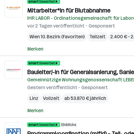
Mitarbeiter*in für Blutabnahme
IHR LABOR - Ordinationsgemeinschaft für Labor
vor 2 Tagen veröffentlicht
Gesponsert
Wien 10. Bezirk (Favoriten)
Teilzeit
2.400 € – 
Merken
Bauleiter/-in für Generalsanierung, San
Gemeinnützige Wohnungsgenossenschaft LEB
Gestern veröffentlicht
Gesponsert
Linz
Vollzeit
ab 53.870 € jährlich
Merken
Einblicke
Programmkoordination (m/f/d) – Teil- oder