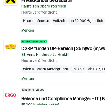
Privatkundenbetreuer:in
Raiffeisen Oberösterreich
Heute veröffentlicht
Kremsmünster
Vollzeit
ab 52.000 € jährlich
Merken
DGKP für den OP-Bereich | 35 h/Wo (m/w/
St. Anna Kinderspital GmbH
Heute veröffentlicht
Wien 9. Bezirk (Alsergrund)
Teilzeit
ab 3.717,3
Merken
Einblicke
Videos
Release und Compliance Manager – IT / 
ERGO Versicherung AG