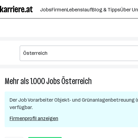
Zum
Jobs
Firmen
Lebenslauf
Blog & Tipps
Über U
Seiteninhalt
springen
Mehr als 1.000
Jobs
Österreich
Mehr
als
1.000
Der Job
Vorarbeiter Objekt- und Grünanlagenbetreuung (
Jobs
verfügbar.
in
Österreich
Firmenprofil anzeigen