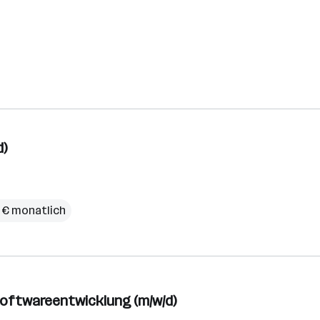
d)
9 € monatlich
Softwareentwicklung (m/w/d)