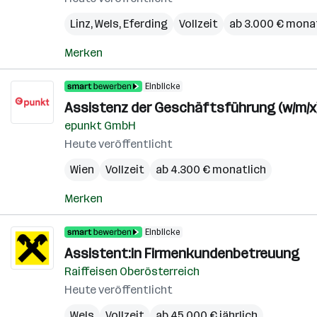
Linz
,
Wels
,
Eferding
Vollzeit
ab 3.000 € mona
Merken
Einblicke
Assistenz der Geschäftsführung (w/m/x
epunkt GmbH
Heute veröffentlicht
Wien
Vollzeit
ab 4.300 € monatlich
Merken
Einblicke
Assistent:in Firmenkundenbetreuung
Raiffeisen Oberösterreich
Heute veröffentlicht
Wels
Vollzeit
ab 45.000 € jährlich