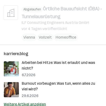
Örtliche Bauaufsicht (ÖBA) -
Abgelaufen
Tunnelausrüstung
ILF Consulting Engineers Austria GmbH
vor 4 Tagen veröffentlicht
Vienna
Vollzeit
Homeoffice
karriere.blog
Arbeiten bei Hitze: Was ist erlaubt und was
nicht?
6.7.2026
Burnout vorbeugen: Was tun, wenn alles zu
viel wird?
29.6.2026
Weitere Artikel anzeigen