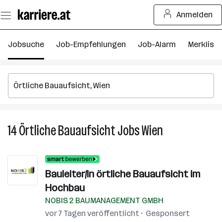
Zum
Anmelden
Seiteninhalt
springen
Jobsuche
Job-Empfehlungen
Job-Alarm
Merkliste
14
Örtliche Bauaufsicht
Jobs
Wien
14
Örtliche
Bauaufsicht
Jobs
Bauleiter/in örtliche Bauaufsicht im
in
Hochbau
Wien
NOBIS 2 BAUMANAGEMENT GMBH
vor 7 Tagen veröffentlicht
Gesponsert