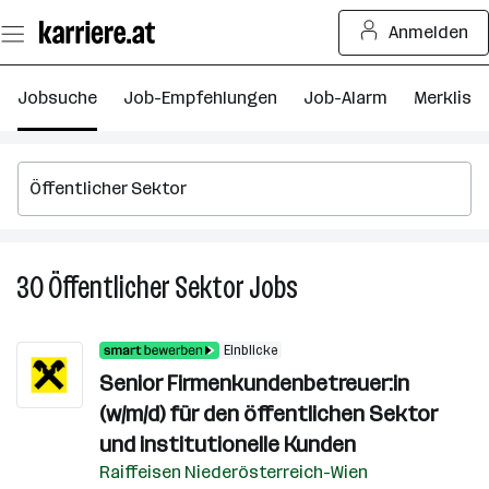
Zum
Anmelden
Seiteninhalt
springen
Jobsuche
Job-Empfehlungen
Job-Alarm
Merkliste
30
Öffentlicher Sektor
Jobs
30
Öffentlicher
Sektor
Einblicke
Jobs
Senior Firmenkundenbetreuer:in
(w/m/d) für den öffentlichen Sektor
und institutionelle Kunden
Raiffeisen Niederösterreich-Wien