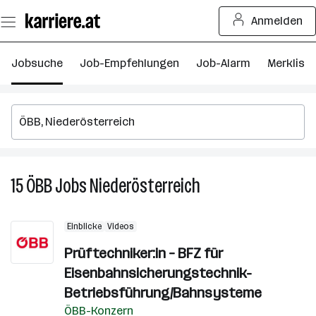
Zum
Anmelden
Seiteninhalt
springen
Jobsuche
Job-Empfehlungen
Job-Alarm
Merkliste
15
ÖBB
Jobs
Niederösterreich
15
ÖBB
Jobs
Einblicke
Videos
in
Niederösterreich
Prüftechniker:in – BFZ für
Eisenbahnsicherungstechnik-
Betriebsführung/Bahnsysteme
ÖBB-Konzern