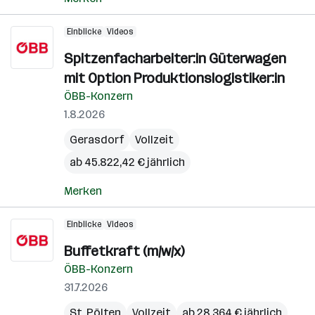
Einblicke
Videos
Spitzenfacharbeiter:in Güterwagen
mit Option Produktionslogistiker:in
ÖBB-Konzern
1.8.2026
Gerasdorf
Vollzeit
ab 45.822,42 € jährlich
Merken
Einblicke
Videos
Buffetkraft (m/w/x)
ÖBB-Konzern
31.7.2026
St. Pölten
Vollzeit
ab 28.364 € jährlich