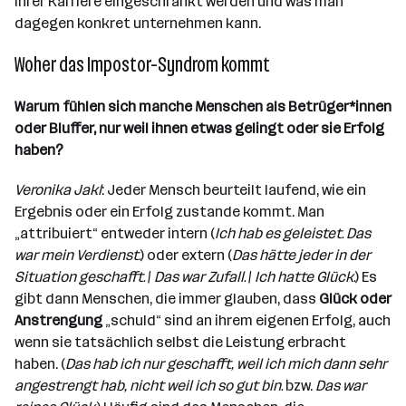
ihrer Karriere eingeschränkt werden und was man
dagegen konkret unternehmen kann.
Woher das Impostor-Syndrom kommt
Warum fühlen sich manche Menschen als Betrüger*innen
oder Bluffer, nur weil ihnen etwas gelingt oder sie Erfolg
haben?
Veronika Jakl
: Jeder Mensch beurteilt laufend, wie ein
Ergebnis oder ein Erfolg zustande kommt. Man
„attribuiert“ entweder intern (
Ich hab es geleistet. Das
war mein Verdienst.
) oder extern (
Das hätte jeder in der
Situation geschafft.
/
Das war Zufall.
/
Ich hatte Glück.
) Es
gibt dann Menschen, die immer glauben, dass
Glück oder
Anstrengung
„schuld“ sind an ihrem eigenen Erfolg, auch
wenn sie tatsächlich selbst die Leistung erbracht
haben. (
Das hab ich nur geschafft, weil ich mich dann sehr
angestrengt hab, nicht weil ich so gut bin.
bzw.
Das war