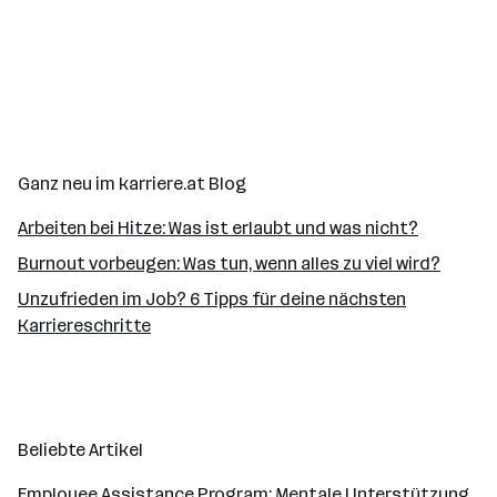
Vi
Ge
Da
sc
er
Ganz neu im karriere.at Blog
Arbeiten bei Hitze: Was ist erlaubt und was nicht?
Burnout vorbeugen: Was tun, wenn alles zu viel wird?
Unzufrieden im Job? 6 Tipps für deine nächsten
Karriereschritte
Beliebte Artikel
Employee Assistance Program: Mentale Unterstützung