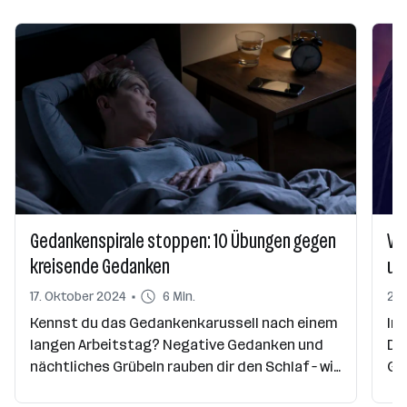
Gedankenspirale stoppen: 10 Übungen gegen
Vie
kreisende Gedanken
un
17. Oktober 2024
6 Min.
26.
Kennst du das Gedankenkarussell nach einem
In 
langen Arbeitstag? Negative Gedanken und
De
nächtliches Grübeln rauben dir den Schlaf – wir
Ge
zeigen dir, wie du das stoppen kannst.
gl