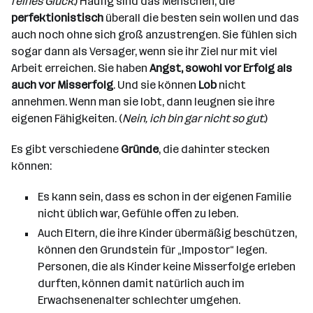
reines Glück.
) Häufig sind das Menschen, die
perfektionistisch
überall die besten sein wollen und das
auch noch ohne sich groß anzustrengen. Sie fühlen sich
sogar dann als Versager, wenn sie ihr Ziel nur mit viel
Arbeit erreichen. Sie haben
Angst, sowohl vor Erfolg als
auch vor Misserfolg
. Und sie können
Lob
nicht
annehmen. Wenn man sie lobt, dann leugnen sie ihre
eigenen Fähigkeiten. (
Nein, ich bin gar nicht so gut.
)
Es gibt verschiedene
Gründe
, die dahinter stecken
können:
Es kann sein, dass es schon in der eigenen Familie
nicht üblich war, Gefühle offen zu leben.
Auch Eltern, die ihre Kinder übermäßig beschützen,
können den Grundstein für „Impostor“ legen.
Personen, die als Kinder keine Misserfolge erleben
durften, können damit natürlich auch im
Erwachsenenalter schlechter umgehen.