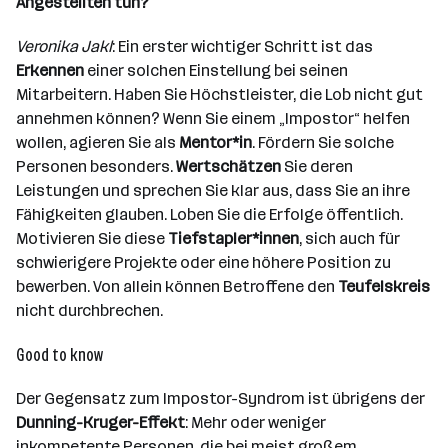
Angestellten tun?
Veronika Jakl
: Ein erster wichtiger Schritt ist das
Erkennen
einer solchen Einstellung bei seinen
Mitarbeitern. Haben Sie Höchstleister, die Lob nicht gut
annehmen können? Wenn Sie einem „Impostor“ helfen
wollen, agieren Sie als
Mentor*in
. Fördern Sie solche
Personen besonders.
Wertschätzen
Sie deren
Leistungen und sprechen Sie klar aus, dass Sie an ihre
Fähigkeiten glauben. Loben Sie die Erfolge öffentlich.
Motivieren Sie diese
Tiefstapler*innen
, sich auch für
schwierigere Projekte oder eine höhere Position zu
bewerben. Von allein können Betroffene den
Teufelskreis
nicht durchbrechen.
Good to know
Der Gegensatz zum Impostor-Syndrom ist übrigens der
Dunning-Kruger-Effekt
: Mehr oder weniger
inkompetente Personen, die bei meist großem