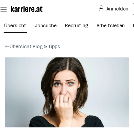
Zum
Anmelden
Seiteninhalt
springen
Übersicht
Jobsuche
Recruiting
Arbeitsleben
Übersicht Blog & Tipps