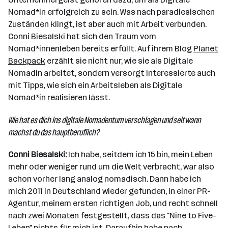
Nomad*in erfolgreich zu sein. Was nach paradiesischen
Zuständen klingt, ist aber auch mit Arbeit verbunden.
Conni Biesalski hat sich den Traum vom
Nomad*innenleben bereits erfüllt. Auf ihrem Blog
Planet
Backpack
erzählt sie nicht nur, wie sie als Digitale
Nomadin arbeitet, sondern versorgt Interessierte auch
mit Tipps, wie sich ein Arbeitsleben als Digitale
Nomad*in realisieren lässt.
Wie hat es dich ins digitale Nomadentum verschlagen und seit wann
machst du das hauptberuflich?
Conni Biesalski:
Ich habe, seitdem ich 15 bin, mein Leben
mehr oder weniger rund um die Welt verbracht, war also
schon vorher lang analog nomadisch. Dann habe ich
mich 2011 in Deutschland wieder gefunden, in einer PR-
Agentur, meinem ersten richtigen Job, und recht schnell
nach zwei Monaten festgestellt, dass das "Nine to Five-
Leben" nichts für mich ist. Daraufhin habe nach