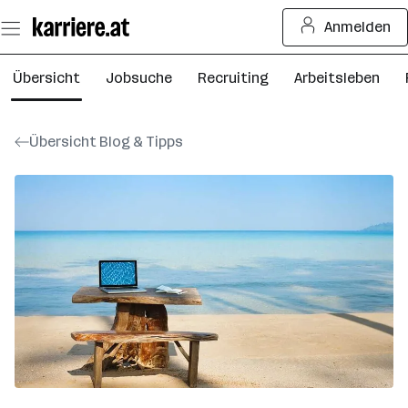
Zum
Anmelden
Seiteninhalt
springen
Übersicht
Jobsuche
Recruiting
Arbeitsleben
Übersicht Blog & Tipps