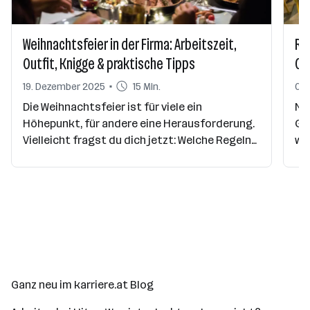
Weihnachtsfeier in der Firma: Arbeitszeit,
Ra
Outfit, Knigge & praktische Tipps
Or
19. Dezember 2025
15 Min.
06.
Die Weihnachtsfeier ist für viele ein
Ne
Höhepunkt, für andere eine Herausforderung.
Ge
Vielleicht fragst du dich jetzt: Welche Regeln
wei
gelten bei der Arbeitszeit, beim Dresscode
Fr
oder in puncto Knigge? Wie trittst du sicher
Ide
auf? Dieser Ratgeber gibt dir eine klare
Um
Orientierung. Er erklärt dir rechtliche
Pa
Grundlagen, gibt Tipps für dein Outfit und hilft
Inn
dir, im Small Talk souverän aufzutreten. So
sei
machst du das Beste aus der Feier –
er 
entspannt, professionell und auf deine Art.
Ganz neu im karriere.at Blog