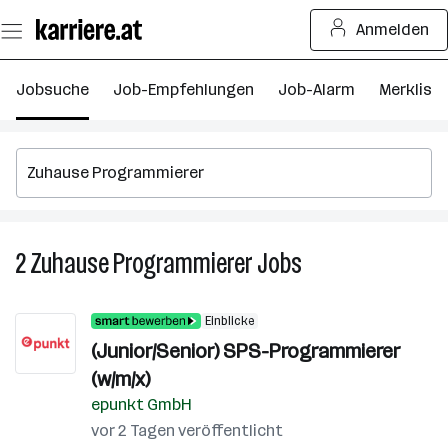
Zum
Anmelden
Seiteninhalt
springen
Jobsuche
Job-Empfehlungen
Job-Alarm
Merkliste
2
Zuhause Programmierer
Jobs
2
Zuhause
Programmierer
Einblicke
Jobs
(Junior/Senior) SPS-Programmierer
(w/m/x)
epunkt GmbH
vor 2 Tagen veröffentlicht