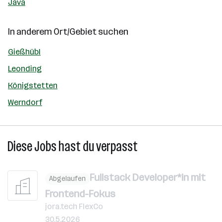
Java
In anderem Ort/Gebiet suchen
Gießhübl
Leonding
Königstetten
Werndorf
Diese Jobs hast du verpasst
Fullstack Developer*in mit
Abgelaufen
Frontend-Fokus
jora.tech FlexCo
30.5.2026