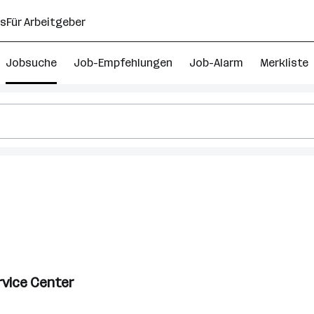
ns
Für Arbeitgeber
Jobsuche
Job-Empfehlungen
Job-Alarm
Merkliste
6
ternehmensberatung
bs
rsching
rvice Center