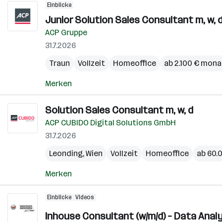
Einblicke
Junior Solution Sales Consultant m, w, 
ACP Gruppe
31.7.2026
Traun
Vollzeit
Homeoffice
ab 2.100 € mona
Merken
Solution Sales Consultant m, w, d
ACP CUBIDO Digital Solutions GmbH
31.7.2026
Leonding
,
Wien
Vollzeit
Homeoffice
ab 60.0
Merken
Einblicke
Videos
Inhouse Consultant (w/m/d) – Data Analyt