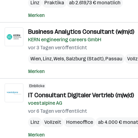
Linz
Praktika
ab 2.619,73 € monatlich
Merken
Business Analytics Consultant (w/m/d)
KERN engineering careers GmbH
vor 3 Tagen veröffentlicht
Wien
,
Linz
,
Wels
,
Salzburg (Stadt)
,
Passau
Vollz
Merken
Einblicke
IT Consultant Digitaler Vertrieb (m/w/d)
voestalpine AG
vor 6 Tagen veröffentlicht
Linz
Vollzeit
Homeoffice
ab 4.000 € monat
Merken