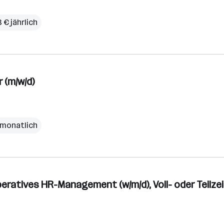
 € jährlich
 (m/w/d)
€ monatlich
ratives HR-Management (w/m/d), Voll- oder Teilzeit