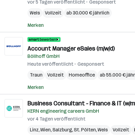
vor 5 Tagen veröffentlicht
Gesponsert
Wels
Vollzeit
ab 30.000 € jährlich
Merken
Account Manager eSales (m/w/d)
Böllhoff GmbH
Heute veröffentlicht
Gesponsert
Traun
Vollzeit
Homeoffice
ab 55.000 € jähr
Merken
Business Consultant - Finance & IT (w/m
KERN engineering careers GmbH
vor 4 Tagen veröffentlicht
Linz
,
Wien
,
Salzburg
,
St. Pölten
,
Wels
Vollzeit