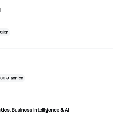
d
tlich
00 € jährlich
ics, Business Intelligence & AI