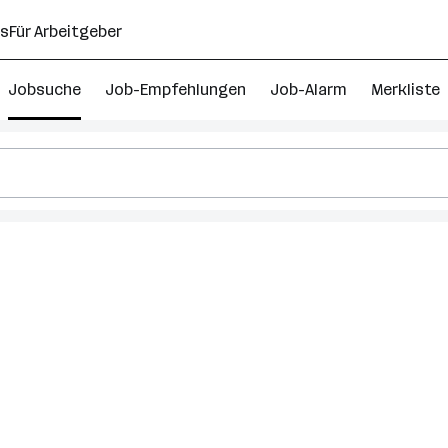
ns
Für Arbeitgeber
Jobsuche
Job-Empfehlungen
Job-Alarm
Merkliste
ktmanagement
ing