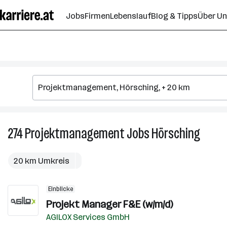
Zum
Jobs
Firmen
Lebenslauf
Blog & Tipps
Über U
Seiteninhalt
springen
274
Projektmanagement
Jobs
Hörsching
274
Proje
Jobs
20 km Umkreis
in
Hörsch
Einblicke
Projekt Manager F&E (w/m/d)
AGILOX Services GmbH