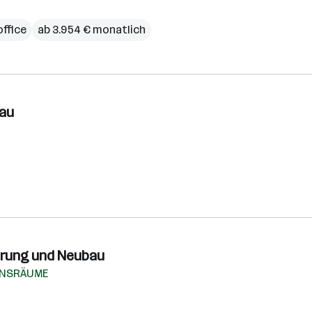
ffice
ab 3.954 € monatlich
bau
ierung und Neubau
ENSRÄUME