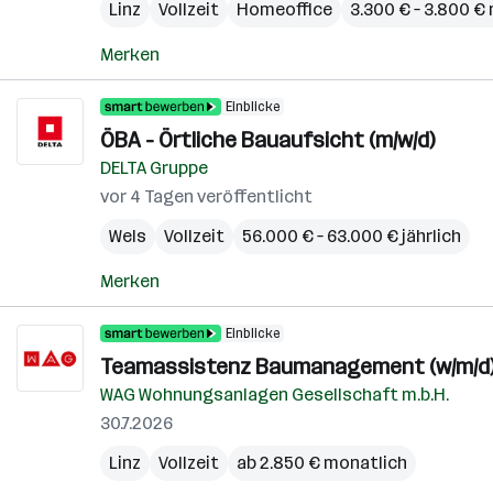
Linz
Vollzeit
Homeoffice
3.300 € – 3.800 €
Merken
Einblicke
ÖBA - Örtliche Bauaufsicht (m/w/d)
DELTA Gruppe
vor 4 Tagen veröffentlicht
Wels
Vollzeit
56.000 € – 63.000 € jährlich
Merken
Einblicke
Teamassistenz Baumanagement (w/m/d
WAG Wohnungsanlagen Gesellschaft m.b.H.
30.7.2026
Linz
Vollzeit
ab 2.850 € monatlich