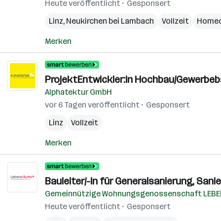
Heute veröffentlicht
Gesponsert
Linz
,
Neukirchen bei Lambach
Vollzeit
Homeo
Merken
ProjektEntwickler:in Hochbau/Gewerbe
Alphatektur GmbH
vor 6 Tagen veröffentlicht
Gesponsert
Linz
Vollzeit
Merken
Bauleiter/-in für Generalsanierung, San
Gemeinnützige Wohnungsgenossenschaft LEB
Heute veröffentlicht
Gesponsert