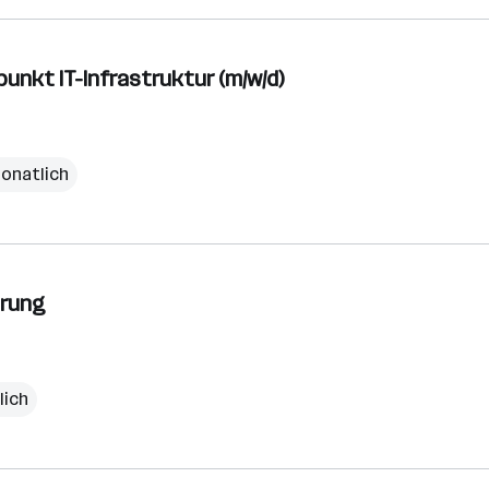
nkt IT-Infrastruktur (m/w/d)
monatlich
erung
lich