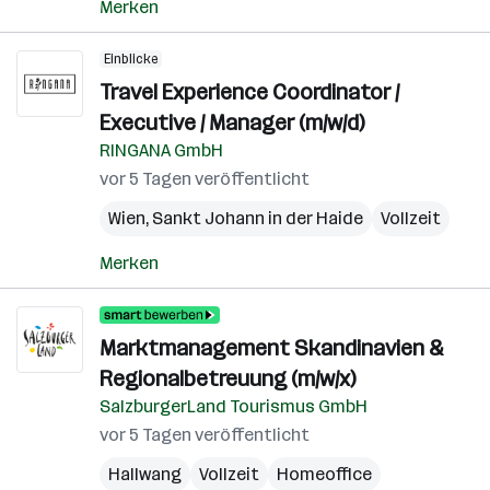
Merken
Einblicke
Travel Experience Coordinator /
Executive / Manager (m/w/d)
RINGANA GmbH
vor 5 Tagen veröffentlicht
Wien
,
Sankt Johann in der Haide
Vollzeit
Merken
Marktmanagement Skandinavien &
Regionalbetreuung (m/w/x)
SalzburgerLand Tourismus GmbH
vor 5 Tagen veröffentlicht
Hallwang
Vollzeit
Homeoffice