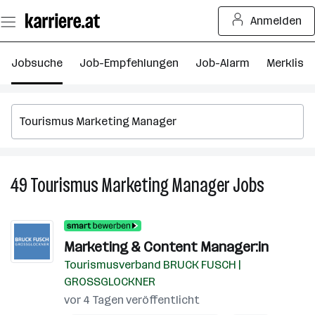
Zum
Anmelden
Seiteninhalt
springen
Jobsuche
Job-Empfehlungen
Job-Alarm
Merkliste
49
Tourismus Marketing Manager
Jobs
49
Tourismu
Marketin
Manager
Marketing & Content Manager:in
Jobs
Tourismusverband BRUCK FUSCH |
GROSSGLOCKNER
vor 4 Tagen veröffentlicht