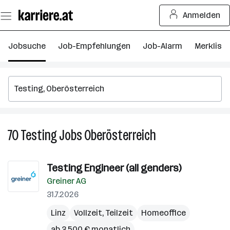
Zum
Anmelden
Seiteninhalt
springen
Jobsuche
Job-Empfehlungen
Job-Alarm
Merkliste
70
Testing
Jobs
Oberösterreich
70
Testing
Jobs
Testing Engineer (all genders)
in
Greiner AG
Oberösterreich
31.7.2026
Linz
Vollzeit, Teilzeit
Homeoffice
ab 3.500 € monatlich