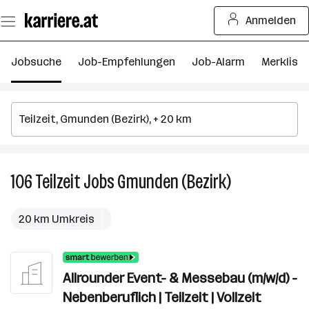
Zum
Anmelden
Seiteninhalt
springen
Jobsuche
Job-Empfehlungen
Job-Alarm
Merkliste
106
Teilzeit
Jobs
Gmunden (Bezirk)
106
Teilzeit
Jobs
20 km Umkreis
in
Gmunden
(Bezirk)
Allrounder Event- & Messebau (m/w/d) -
Nebenberuflich | Teilzeit | Vollzeit