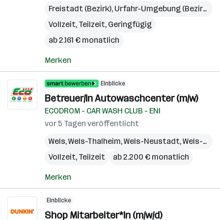
Freistadt (Bezirk)
,
Urfahr-Umgebung (Bezirk)
,
P
Vollzeit, Teilzeit, Geringfügig
ab 2.161 € monatlich
Merken
Einblicke
Betreuer/in Autowaschcenter (m/w)
ECODROM - CAR WASH CLUB - ENI
vor 5 Tagen veröffentlicht
Wels
,
Wels-Thalheim
,
Wels-Neustadt
,
Wels-Land (Bezirk)
Vollzeit, Teilzeit
ab 2.200 € monatlich
Merken
Einblicke
Shop Mitarbeiter*in (m/w/d)