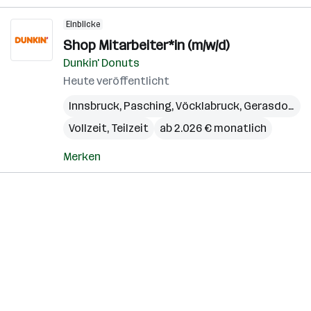
Einblicke
Shop Mitarbeiter*in (m/w/d)
Dunkin' Donuts
Heute veröffentlicht
Innsbruck
,
Pasching
,
Vöcklabruck
,
Gerasdorf bei Wien
Vollzeit, Teilzeit
ab 2.026 € monatlich
Merken