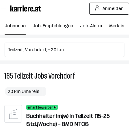
Zum
Anmelden
Seiteninhalt
springen
Jobsuche
Job-Empfehlungen
Job-Alarm
Merkliste
165
Teilzeit
Jobs
Vorchdorf
165
Teilzeit
Jobs
20 km Umkreis
in
Vorchdorf
Buchhalter (m/w) in Teilzeit (15–25
Std./Woche) – BMD NTCS