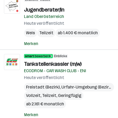
Jugendberater/in
Land Oberösterreich
Heute veröffentlicht
Wels
Teilzeit
ab 1.400 € monatlich
Merken
Einblicke
Tankstellenkassier (m/w)
ECODROM - CAR WASH CLUB - ENI
Heute veröffentlicht
Freistadt (Bezirk)
,
Urfahr-Umgebung (Bezirk)
,
P
Vollzeit, Teilzeit, Geringfügig
ab 2.161 € monatlich
Merken