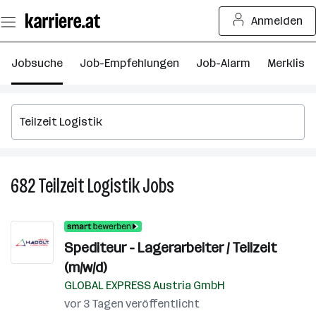
Zum
Anmelden
Seiteninhalt
springen
Jobsuche
Job-Empfehlungen
Job-Alarm
Merkliste
682
Teilzeit Logistik
Jobs
682
Teilzeit
Logistik
Jobs
Spediteur - Lagerarbeiter / Teilzeit
(m/w/d)
GLOBAL EXPRESS Austria GmbH
vor 3 Tagen veröffentlicht