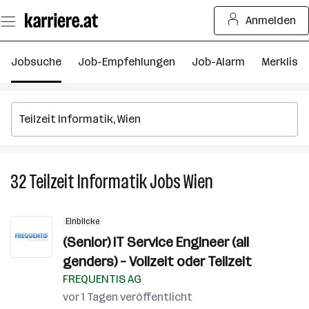
Zum
Anmelden
Seiteninhalt
springen
Jobsuche
Job-Empfehlungen
Job-Alarm
Merkliste
32
Teilzeit Informatik
Jobs
Wien
32
Teilzeit
Informatik
Einblicke
Jobs
(Senior) IT Service Engineer (all
in
genders) – Vollzeit oder Teilzeit
Wien
FREQUENTIS AG
vor 1 Tagen veröffentlicht