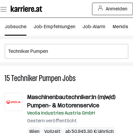
Zum
Anmelden
Seiteninhalt
springen
Jobsuche
Job-Empfehlungen
Job-Alarm
Merkliste
15
Techniker Pumpen
Jobs
15
Techniker
Pumpen
Maschinenbautechniker:in (m/w/d)
Jobs
Pumpen- & Motorenservice
Veolia Industries Austria GmbH
Gestern veröffentlicht
Wien
Vollzeit
ab 50.945,30 € jährlich