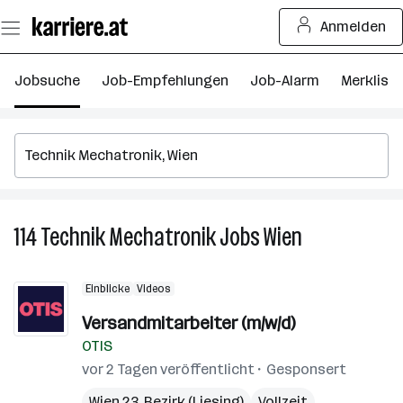
Zum
Anmelden
Seiteninhalt
springen
Jobsuche
Job-Empfehlungen
Job-Alarm
Merkliste
114
Technik Mechatronik
Jobs
Wien
114
Technik
Mechatronik
Einblicke
Videos
Jobs
in
Versandmitarbeiter (m/w/d)
Wien
OTIS
vor 2 Tagen veröffentlicht
Gesponsert
Wien 23. Bezirk (Liesing)
Vollzeit