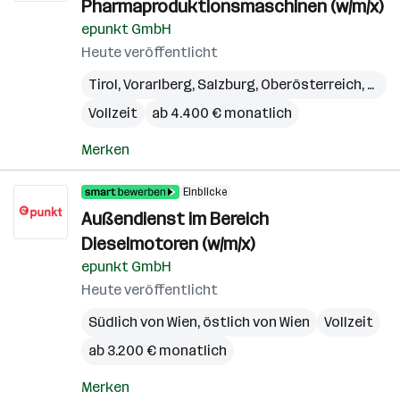
Pharmaproduktionsmaschinen (w/m/x)
epunkt GmbH
Heute veröffentlicht
Tirol
,
Vorarlberg
,
Salzburg
,
Oberösterreich
,
Kärn
Vollzeit
ab 4.400 € monatlich
Merken
Einblicke
Außendienst im Bereich
Dieselmotoren (w/m/x)
epunkt GmbH
Heute veröffentlicht
Südlich von Wien
,
östlich von Wien
Vollzeit
ab 3.200 € monatlich
Merken