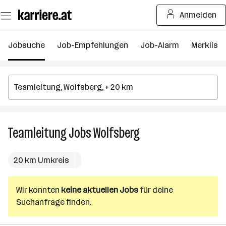
Zum
Anmelden
Seiteninhalt
springen
Jobsuche
Job-Empfehlungen
Job-Alarm
Merkliste
Teamleitung
Jobs
Wolfsberg
Teamleitung
Jobs
in
20 km Umkreis
Wolfsberg
Wir konnten
keine aktuellen Jobs
für deine
Suchanfrage finden.