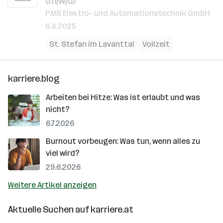
(m/w/d)
PMS Elektro- und Automationstechnik GmbH
6.4.2025
St. Stefan im Lavanttal
Vollzeit
karriere.blog
Arbeiten bei Hitze: Was ist erlaubt und was
nicht?
6.7.2026
Burnout vorbeugen: Was tun, wenn alles zu
viel wird?
29.6.2026
Weitere Artikel anzeigen
Aktuelle Suchen auf
karriere.at