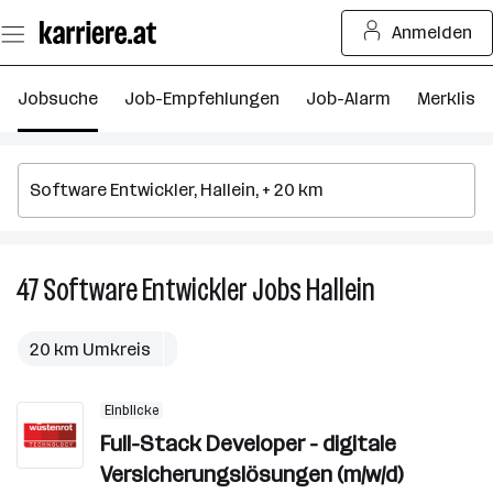
Zum
Anmelden
Seiteninhalt
springen
Jobsuche
Job-Empfehlungen
Job-Alarm
Merkliste
47
Software Entwickler
Jobs
Hallein
47
Software
Entwickler
20 km Umkreis
Jobs
in
Einblicke
Hallein
Full-Stack Developer - digitale
Versicherungslösungen (m/w/d)