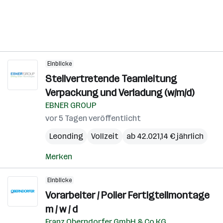
Einblicke
Stellvertretende Teamleitung
Verpackung und Verladung (w/m/d)
EBNER GROUP
vor 5 Tagen veröffentlicht
Leonding
Vollzeit
ab 42.021,14 € jährlich
Merken
Einblicke
Vorarbeiter / Polier Fertigteilmontage
m / w / d
Franz Oberndorfer GmbH & Co KG