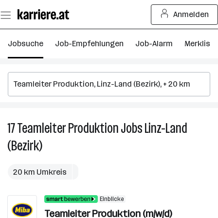
Zum
Anmelden
Seiteninhalt
springen
Jobsuche
Job-Empfehlungen
Job-Alarm
Merkliste
17
Teamleiter Produktion
Jobs
Linz-Land
17
Te
(Bezirk)
P
J
in
20 km Umkreis
Li
L
Einblicke
(B
Teamleiter Produktion (m/w/d)