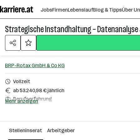
Zum
Jobs
Firmen
Lebenslauf
Blog & Tipps
Über U
Seiteninhalt
springen
Strategische Instandhaltung – Datenanalyse 
BRP-Rotax GmbH & Co KG
Vollzeit
ab 53.240,98 € jährlich
Berufserfahrung
Mehr anzeigen
Gunskirchen
Über das Unternehmen
Stelleninserat
Arbeitgeber
501 - 2500 Mitarbeiter*innen