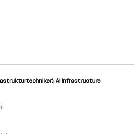
rastrukturtechniker), AI Infrastructure
h