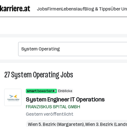
Zum
Jobs
Firmen
Lebenslauf
Blog & Tipps
Über U
Seiteninhalt
springen
27
System Operating
Jobs
27
System
Operating
Einblicke
Jobs
System Engineer IT Operations
FRANZISKUS SPITAL GMBH
Gestern veröffentlicht
Wien 5. Bezirk (Margareten)
,
Wien 3. Bezirk (Land