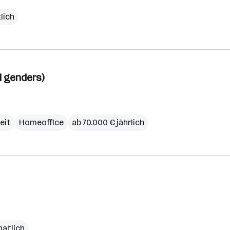
lich
l genders)
zeit
Homeoffice
ab 70.000 € jährlich
natlich