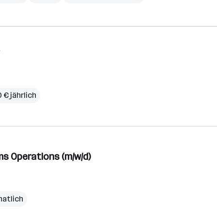
 € jährlich
s Operations (m/w/d)
natlich