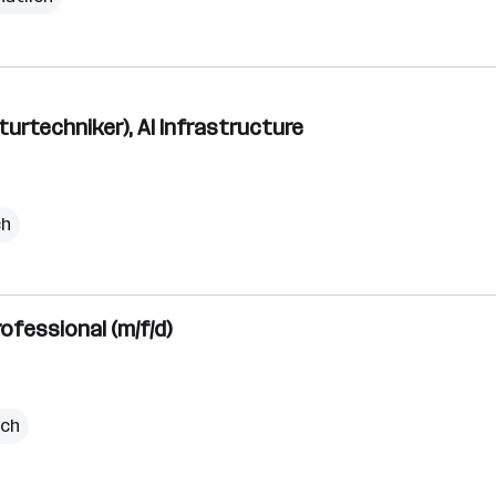
turtechniker), AI Infrastructure
ch
fessional (m/f/d)
ich