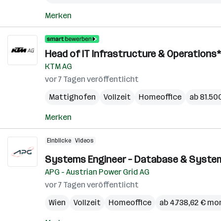
Merken
Head of IT Infrastructure & Operations*
KTM AG
vor 7 Tagen veröffentlicht
Mattighofen
Vollzeit
Homeoffice
ab 81.500
Merken
Einblicke
Videos
Systems Engineer – Database & System
APG - Austrian Power Grid AG
vor 7 Tagen veröffentlicht
Wien
Vollzeit
Homeoffice
ab 4.738,62 € mo