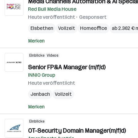
Media Channels Automation & AI Special
Red Bull Media House
Heute veröffentlicht
Gesponsert
Elsbethen
Vollzeit
Homeoffice
ab 2.362 € 
Merken
Einblicke
Videos
Senior FP&A Manager (m/f/d)
INNIO Group
Heute veröffentlicht
Jenbach
Vollzeit
Merken
Einblicke
OT-Security Domain Manager(m/f/d)