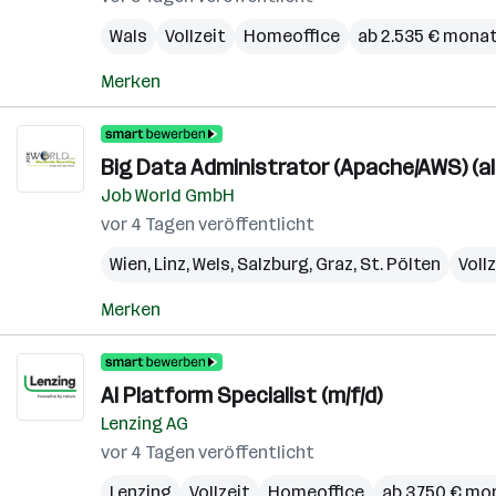
Wals
Vollzeit
Homeoffice
ab 2.535 € monat
Merken
Big Data Administrator (Apache/AWS) (al
Job World GmbH
vor 4 Tagen veröffentlicht
Wien
,
Linz
,
Wels
,
Salzburg
,
Graz
,
St. Pölten
Voll
Merken
AI Platform Specialist (m/f/d)
Lenzing AG
vor 4 Tagen veröffentlicht
Lenzing
Vollzeit
Homeoffice
ab 3.750 € mo