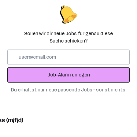
Sollen wir dir neue Jobs für genau diese
Suche schicken?
E-
Mail-
Adresse
Job-Alarm anlegen
Du erhältst nur neue passende Jobs – sonst nichts!
s (m/f/d)