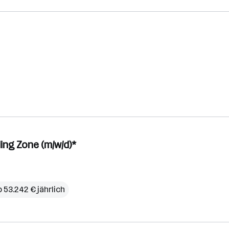
ing Zone (m/w/d)*
b 53.242 € jährlich