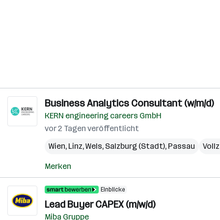
Business Analytics Consultant (w/m/d)
KERN engineering careers GmbH
vor 2 Tagen veröffentlicht
Wien
,
Linz
,
Wels
,
Salzburg (Stadt)
,
Passau
Vollz
Merken
Einblicke
Lead Buyer CAPEX (m/w/d)
Miba Gruppe