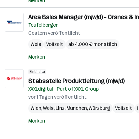
Merken
Area Sales Manager (m/w/d) - Cranes & In
Teufelberger
Gestern veröffentlicht
Wels
Vollzeit
ab 4.000 € monatlich
Merken
Einblicke
Stabsstelle Produktleitung (m/w/d)
XXXLdigital – Part of XXXL Group
vor 1 Tagen veröffentlicht
Wien
,
Wels
,
Linz
,
München
,
Würzburg
Vollzeit
Merken