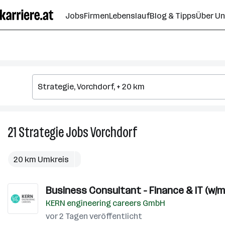
Zum
Jobs
Firmen
Lebenslauf
Blog & Tipps
Über U
Seiteninhalt
springen
21
Strategie
Jobs
Vorchdorf
21
Strategie
Jobs
20 km Umkreis
in
Vorchdorf
Business Consultant - Finance & IT (w/m
KERN engineering careers GmbH
vor 2 Tagen veröffentlicht