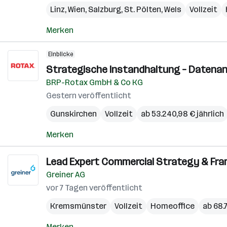
Linz
,
Wien
,
Salzburg
,
St. Pölten
,
Wels
Vollzeit
Merken
Einblicke
Strategische Instandhaltung – Datenan
BRP-Rotax GmbH & Co KG
Gestern veröffentlicht
Gunskirchen
Vollzeit
ab 53.240,98 € jährlich
Merken
Lead Expert Commercial Strategy & Fram
Greiner AG
vor 7 Tagen veröffentlicht
Kremsmünster
Vollzeit
Homeoffice
ab 68.7
Merken