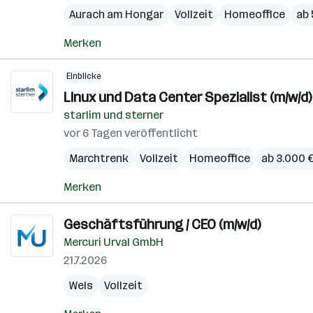
Aurach am Hongar
Vollzeit
Homeoffice
ab 
Merken
Einblicke
Linux und Data Center Spezialist (m/w/d)
starlim und sterner
vor 6 Tagen veröffentlicht
Marchtrenk
Vollzeit
Homeoffice
ab 3.000 
Merken
Geschäftsführung / CEO (m/w/d)
Mercuri Urval GmbH
21.7.2026
Wels
Vollzeit