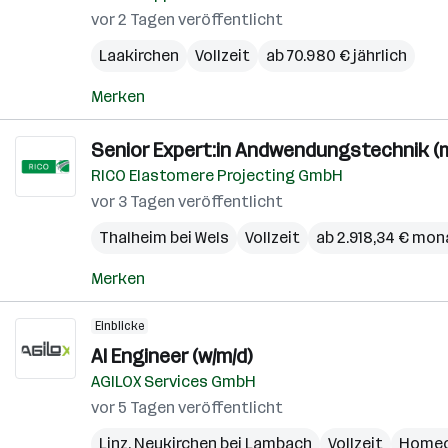
vor 2 Tagen veröffentlicht
Laakirchen
Vollzeit
ab 70.980 € jährlich
Merken
Senior Expert:in Andwendungstechnik (m
RICO Elastomere Projecting GmbH
vor 3 Tagen veröffentlicht
Thalheim bei Wels
Vollzeit
ab 2.918,34 € mon
Merken
Einblicke
AI Engineer (w/m/d)
AGILOX Services GmbH
vor 5 Tagen veröffentlicht
Linz
,
Neukirchen bei Lambach
Vollzeit
Homeo