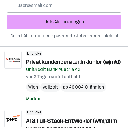
E-
Mail-
Adresse
Job-Alarm anlegen
Du erhältst nur neue passende Jobs – sonst nichts!
Einblicke
Privatkundenberater:in Junior (w/m/d)
UniCredit Bank Austria AG
vor 3 Tagen veröffentlicht
Wien
Vollzeit
ab 43.004 € jährlich
Merken
Einblicke
AI & Full-Stack-Entwickler (w/m/d) im