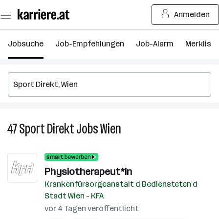
Zum
Anmelden
Seiteninhalt
springen
Jobsuche
Job-Empfehlungen
Job-Alarm
Merkliste
47
Sport Direkt
Jobs
Wien
47
Sport
Direkt
Jobs
Physiotherapeut*in
in
Krankenfürsorgeanstalt d Bediensteten d
Wien
Stadt Wien - KFA
vor 4 Tagen veröffentlicht