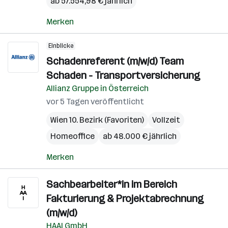
ab 57.554,98 € jährlich
Merken
Einblicke
Schadenreferent (m/w/d) Team
Schaden - Transportversicherung
Allianz Gruppe in Österreich
vor 5 Tagen veröffentlicht
Wien 10. Bezirk (Favoriten)
Vollzeit
Homeoffice
ab 48.000 € jährlich
Merken
Sachbearbeiter*in im Bereich
Fakturierung & Projektabrechnung
(m/w/d)
HAAI GmbH