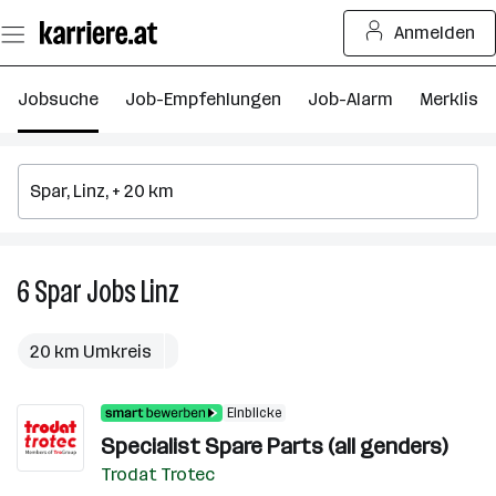
Zum
Anmelden
Seiteninhalt
springen
Jobsuche
Job-Empfehlungen
Job-Alarm
Merkliste
6
Spar
Jobs
Linz
6
Spar
Jobs
20 km Umkreis
in
Linz
Einblicke
Specialist Spare Parts (all genders)
Trodat Trotec