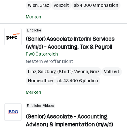
Wien
,
Graz
Vollzeit
ab 4.000 € monatlich
Merken
Einblicke
(Senior) Associate Interim Services
(w/m/d) – Accounting, Tax & Payroll
PwC Österreich
Gestern veröffentlicht
Linz
,
Salzburg (Stadt)
,
Vienna
,
Graz
Vollzeit
Homeoffice
ab 43.400 € jährlich
Merken
Einblicke
Videos
(Senior) Associate – Accounting
Advisory & Implementation (m/w/d)