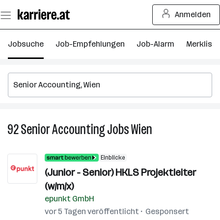
Zum
Anmelden
Seiteninhalt
springen
Jobsuche
Job-Empfehlungen
Job-Alarm
Merkliste
92
Senior Accounting
Jobs
Wien
92
Senior
Accounting
Einblicke
Jobs
(Junior - Senior) HKLS Projektleiter
in
(w/m/x)
Wien
epunkt GmbH
vor 5 Tagen veröffentlicht
Gesponsert