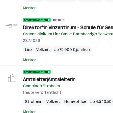
Merken
Einblicke
Direktor*in Vinzentinum - Schule für G
Ordensklinikum Linz GmbH Barmherzige Schwest
28.7.2026
Linz
Vollzeit
ab 75.000 € jährlich
Merken
Amtsleiter/Amtsleiterin
Gemeinde Stroheim
Heute veröffentlicht
Stroheim
Vollzeit
Homeoffice
ab 4.540,50
Merken