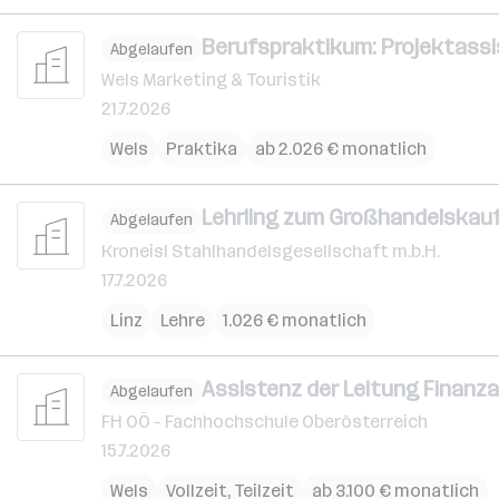
Berufspraktikum: Projektassi
Abgelaufen
Wels Marketing & Touristik
21.7.2026
Wels
Praktika
ab 2.026 € monatlich
Lehrling zum Großhandelskau
Abgelaufen
Kroneisl Stahlhandelsgesellschaft m.b.H.
17.7.2026
Linz
Lehre
1.026 € monatlich
Assistenz der Leitung Finanza
Abgelaufen
FH OÖ - Fachhochschule Oberösterreich
15.7.2026
Wels
Vollzeit, Teilzeit
ab 3.100 € monatlich