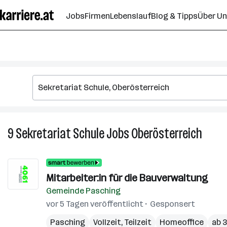
Zum
Jobs
Firmen
Lebenslauf
Blog & Tipps
Über U
Seiteninhalt
springen
9
Sekretariat Schule
Jobs
Oberösterreich
9
Sekret
Schule
Jobs
Mitarbeiter:in für die Bauverwaltung
in
Gemeinde Pasching
Oberös
vor 5 Tagen veröffentlicht
Gesponsert
Pasching
Vollzeit, Teilzeit
Homeoffice
ab 