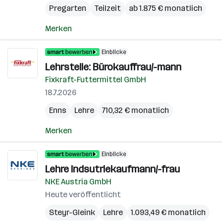
Pregarten
Teilzeit
ab 1.875 € monatlich
Merken
Einblicke
Lehrstelle: Bürokauffrau/-mann
Fixkraft-Futtermittel GmbH
18.7.2026
Enns
Lehre
710,32 € monatlich
Merken
Einblicke
Lehre Indsutriekaufmann/-frau
NKE Austria GmbH
Heute veröffentlicht
Steyr-Gleink
Lehre
1.093,49 € monatlich