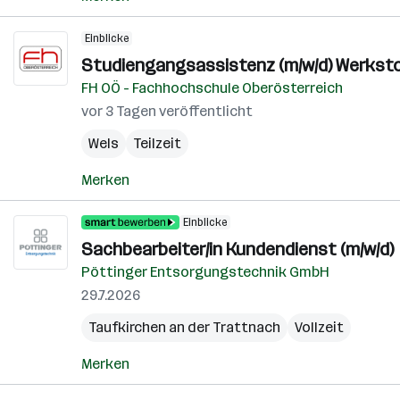
Einblicke
Studiengangsassistenz (m/w/d) Werksto
FH OÖ - Fachhochschule Oberösterreich
vor 3 Tagen veröffentlicht
Wels
Teilzeit
Merken
Einblicke
Sachbearbeiter/in Kundendienst (m/w/d)
Pöttinger Entsorgungstechnik GmbH
29.7.2026
Taufkirchen an der Trattnach
Vollzeit
Merken