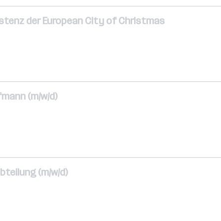
stenz der European City of Christmas
fmann (m/w/d)
bteilung (m/w/d)