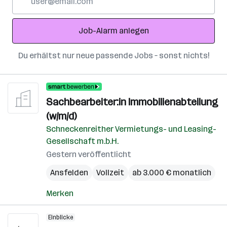
Mail-
Adresse
Job-Alarm anlegen
Du erhältst nur neue passende Jobs – sonst nichts!
Sachbearbeiter:in Immobilienabteilung
(w/m/d)
Schneckenreither Vermietungs- und Leasing-
Gesellschaft m.b.H.
Gestern veröffentlicht
Ansfelden
Vollzeit
ab 3.000 € monatlich
Merken
Einblicke