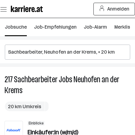
Zum
Anmelden
Seiteninhalt
springen
Jobsuche
Job-Empfehlungen
Job-Alarm
Merkliste
217
Sachbearbeiter
Jobs
Neuhofen an der
21
S
Krems
J
in
N
20 km Umkreis
a
d
Einblicke
K
Einkäufer:in (w/m/d)