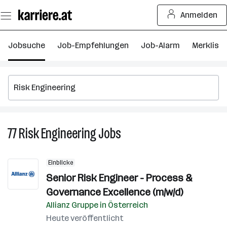
Zum
Anmelden
Seiteninhalt
springen
Jobsuche
Job-Empfehlungen
Job-Alarm
Merkliste
77
Risk Engineering
Jobs
77
Risk
Engineering
Einblicke
Jobs
Senior Risk Engineer - Process &
Governance Excellence (m/w/d)
Allianz Gruppe in Österreich
Heute veröffentlicht