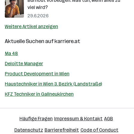
Burnout vorbeugen: Was tun, wenn alles zu
viel wird?
29.6.2026
Weitere Artikel anzeigen
Aktuelle Suchen auf
karriere.at
Ma 48
Deloitte Manager
Product Development in Wien
Haustechniker in Wien 3. Bezirk (Landstraße)
KFZ Techniker in Gallneukirchen
Häufige Fragen
Impressum & Kontakt
AGB
Datenschutz
Barrierefreiheit
Code of Conduct