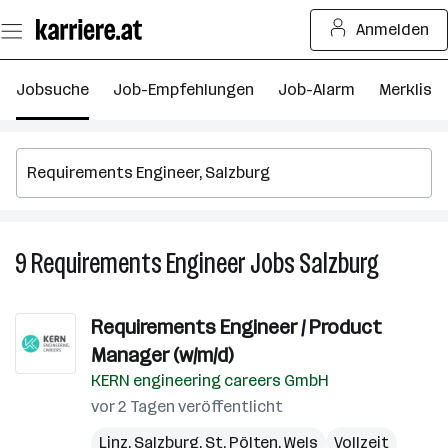
Zum
Anmelden
Seiteninhalt
springen
Jobsuche
Job-Empfehlungen
Job-Alarm
Merkliste
9
Requirements Engineer
Jobs
Salzburg
9
Require
Engineer
Requirements Engineer / Product
Jobs
Manager (w/m/d)
in
Salzburg
KERN engineering careers GmbH
vor 2 Tagen veröffentlicht
Linz
,
Salzburg
,
St. Pölten
,
Wels
Vollzeit