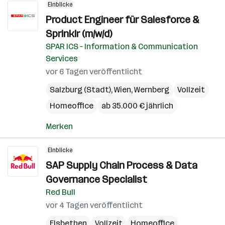
Einblicke
Product Engineer für Salesforce &
Sprinklr (m/w/d)
SPAR ICS – Information & Communication
Services
vor 6 Tagen veröffentlicht
Salzburg (Stadt)
,
Wien
,
Wernberg
Vollzeit
Homeoffice
ab 35.000 € jährlich
Merken
Einblicke
SAP Supply Chain Process & Data
Governance Specialist
Red Bull
vor 4 Tagen veröffentlicht
Elsbethen
Vollzeit
Homeoffice