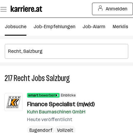
Zum
Anmelden
Seiteninhalt
springen
Jobsuche
Job-Empfehlungen
Job-Alarm
Merkliste
217
Recht
Jobs
Salzburg
217
Recht
Jobs
Einblicke
in
Finance Specialist (m/w/d)
Salzburg
Kuhn Baumaschinen GmbH
Heute veröffentlicht
Eugendorf
Vollzeit