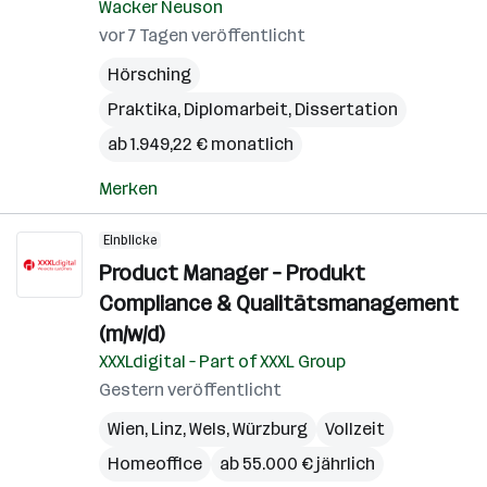
Wacker Neuson
vor 7 Tagen veröffentlicht
Hörsching
Praktika, Diplomarbeit, Dissertation
ab 1.949,22 € monatlich
Merken
Einblicke
Product Manager – Produkt
Compliance & Qualitätsmanagement
(m/w/d)
XXXLdigital – Part of XXXL Group
Gestern veröffentlicht
Wien
,
Linz
,
Wels
,
Würzburg
Vollzeit
Homeoffice
ab 55.000 € jährlich