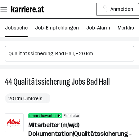
Zum
Anmelden
Seiteninhalt
springen
Jobsuche
Job-Empfehlungen
Job-Alarm
Merkliste
44
Qualitätssicherung
Jobs
Bad Hall
44
Qualitätssi
Jobs
20 km Umkreis
in
Bad
Einblicke
Hall
Mitarbeiter (m/w/d)
Dokumentation/Qualitätssicherung -