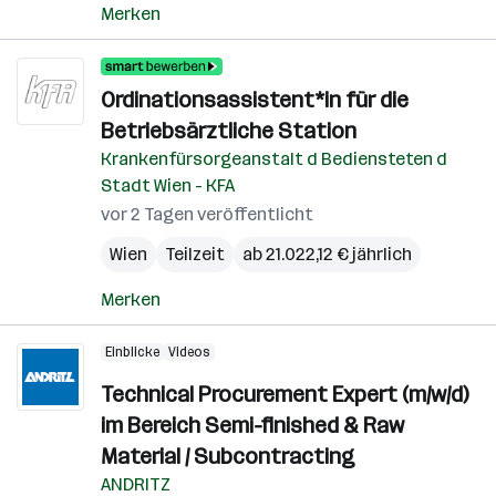
Merken
Ordinationsassistent*in für die
Betriebsärztliche Station
Krankenfürsorgeanstalt d Bediensteten d
Stadt Wien - KFA
vor 2 Tagen veröffentlicht
Wien
Teilzeit
ab 21.022,12 € jährlich
Merken
Einblicke
Videos
Technical Procurement Expert (m/w/d)
im Bereich Semi-finished & Raw
Material / Subcontracting
ANDRITZ