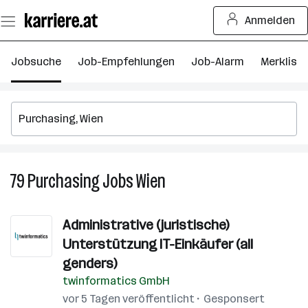
Zum
Anmelden
Seiteninhalt
springen
Jobsuche
Job-Empfehlungen
Job-Alarm
Merkliste
79
Purchasing
Jobs
Wien
79
Purchasing
Jobs
Administrative (juristische)
in
Unterstützung IT-Einkäufer (all
Wien
genders)
twinformatics GmbH
vor 5 Tagen veröffentlicht
Gesponsert