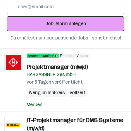
E-
Mail-
Adresse
Job-Alarm anlegen
Du erhältst nur neue passende Jobs – sonst nichts!
Einblicke
Videos
Projektmanager (m/w/d)
HARGASSNER Ges mbH
vor 5 Tagen veröffentlicht
Weng im Innkreis
Vollzeit
Merken
IT-Projektmanager für DMS Systeme
(m/w/d)