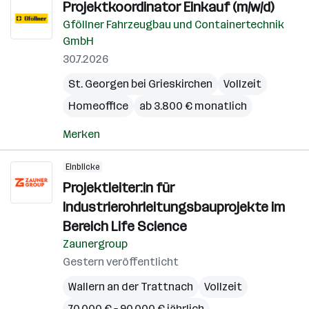
Projektkoordinator Einkauf (m/w/d)
Gföllner Fahrzeugbau und Containertechnik
GmbH
30.7.2026
St. Georgen bei Grieskirchen
Vollzeit
Homeoffice
ab 3.800 € monatlich
Merken
Einblicke
Projektleiter:in für
Industrierohrleitungsbauprojekte im
Bereich Life Science
Zaunergroup
Gestern veröffentlicht
Wallern an der Trattnach
Vollzeit
70.000 € – 90.000 € jährlich