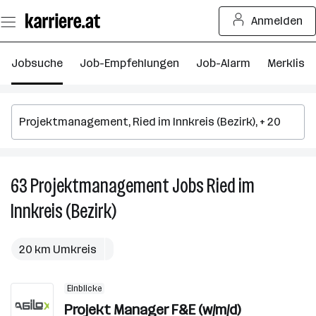
Zum
Anmelden
Seiteninhalt
springen
Jobsuche
Job-Empfehlungen
Job-Alarm
Merkliste
63
Projektmanagement
Jobs
Ried im
6
P
Innkreis (Bezirk)
J
in
R
20 km Umkreis
i
In
Einblicke
(B
Projekt Manager F&E (w/m/d)